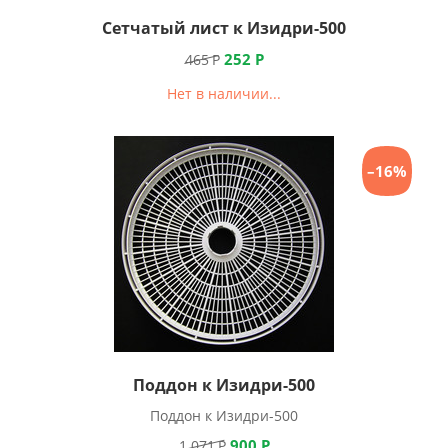
Сетчатый лист к Изидри-500
252
Р
465
Р
Нет в наличии...
–16%
Поддон к Изидри-500
Поддон к Изидри-500
900
Р
1 071
Р