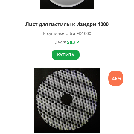
Лист для пастилы к Изидри-1000
К сушилке Ultra FD1000
503
Р
514
Р
КУПИТЬ
–46%