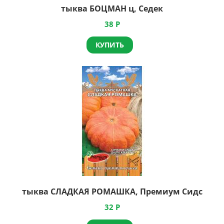
тыква БОЦМАН ц, Седек
38
Р
КУПИТЬ
тыква СЛАДКАЯ РОМАШКА, Премиум Сидс
32
Р