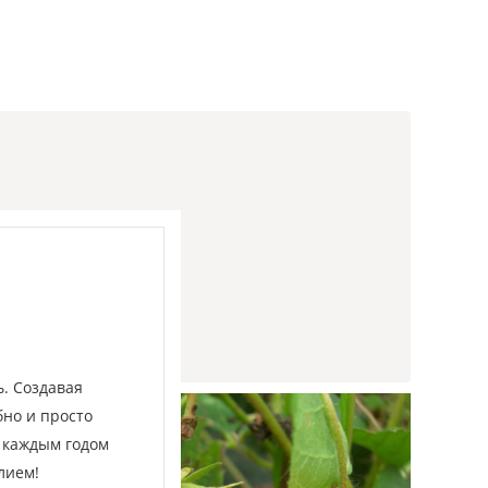
скидках.
ТЬСЯ
. Создавая
бно и просто
с каждым годом
лием!