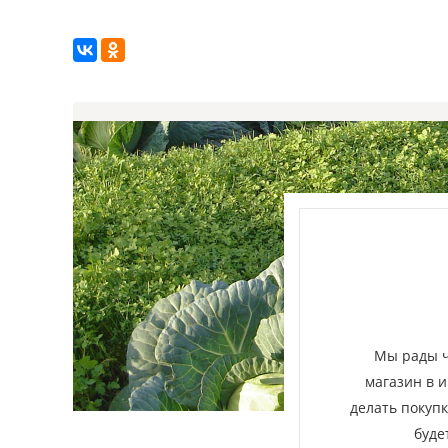
Узнавай
Мы рады ч
магазин в и
делать покуп
буде