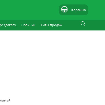
Корзина
редзаказу
Новинки
Хиты продаж
еленный