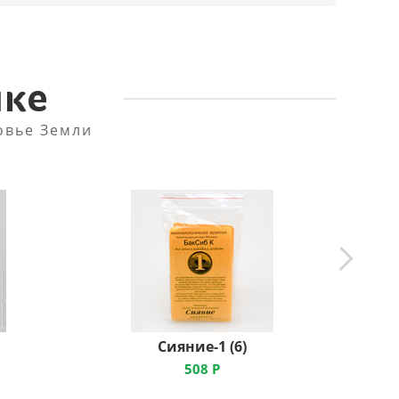
пке
овье Земли
Сияние-1 (6)
508
Р