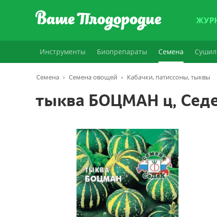
ЖУР
Инструменты
Биопрепараты
Семена
Сушил
Семена
›
Семена овощей
›
Кабачки, патиссоны, тыквы
тыква БОЦМАН ц, Сед