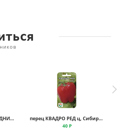
иться
ников
томат ПЕТРУША ОГОРОДНИК ц, Сибирский Сад
перец КВАДРО РЕД ц, Сибирский Сад
40
Р