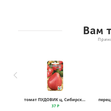
Вам 
Прин
томат ПУДОВИК ц, Сибирский Сад
37
Р