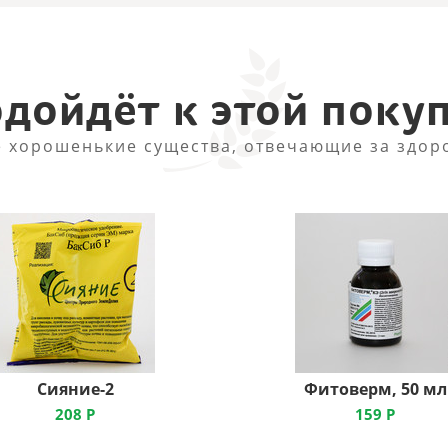
дойдёт к этой поку
 хорошенькие существа, отвечающие за здор
Сияние-2
Фитоверм, 50 мл
208
Р
159
Р