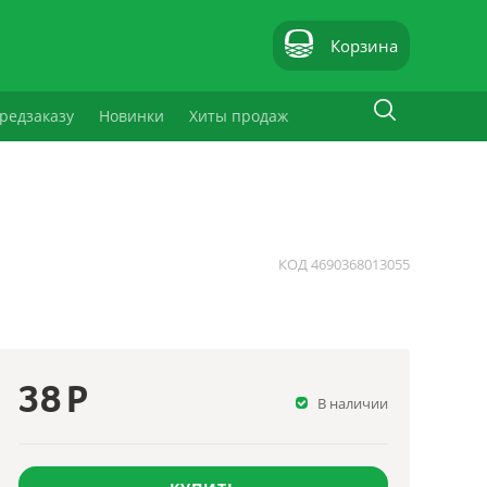
Корзина
редзаказу
Новинки
Хиты продаж
КОД
4690368013055
38
Р
В наличии