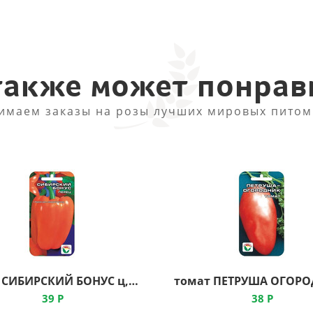
также может понрав
имаем заказы на розы лучших мировых питом
перец СИБИРСКИЙ БОНУС ц, Сибирский Сад
39
Р
38
Р