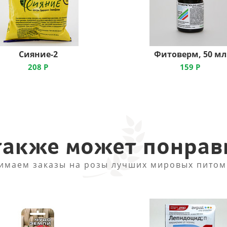
Сияние-2
Фитоверм, 50 мл
208
Р
159
Р
также может понрав
имаем заказы на розы лучших мировых питом