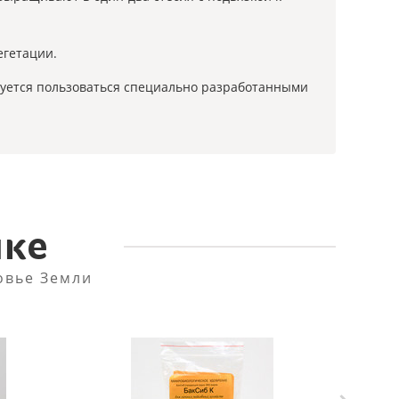
егетации.
дуется пользоваться специально разработанными
пке
овье Земли