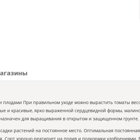
агазины
 плодами При правильном уходе можно вырастить томаты весом 
ные и красивые, ярко выраженной сердцевидной формы, малинов
редназначен для выращивания в открытом и защищенном грунте.
высадки растений на постоянное место. Оптимальная постоянна
ия. Сорт хорошо реагирует на полив и подкормки удобрениями.