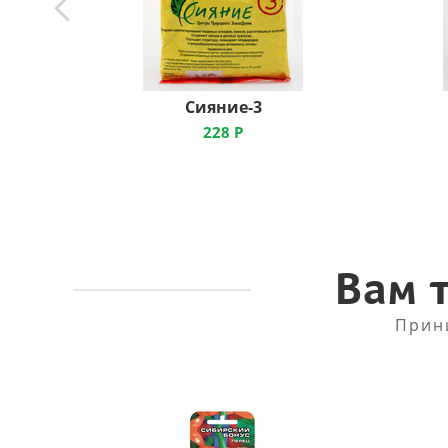
Сияние-3
228
Р
Вам 
Прин