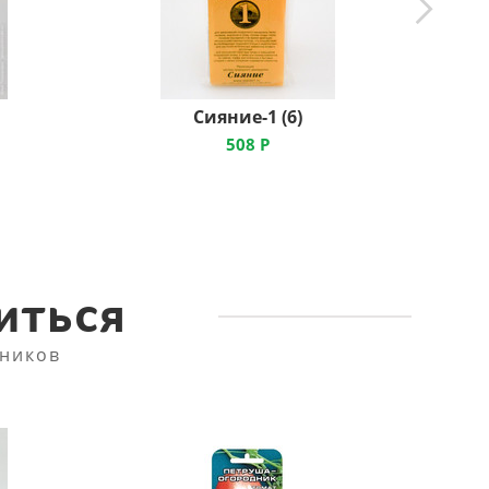
Сияние-1 (6)
508
Р
иться
ников