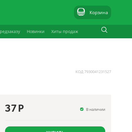
Корзина
редзаказу
Новинки
Хиты продаж
КОД
7930041231527
37
Р
В наличии