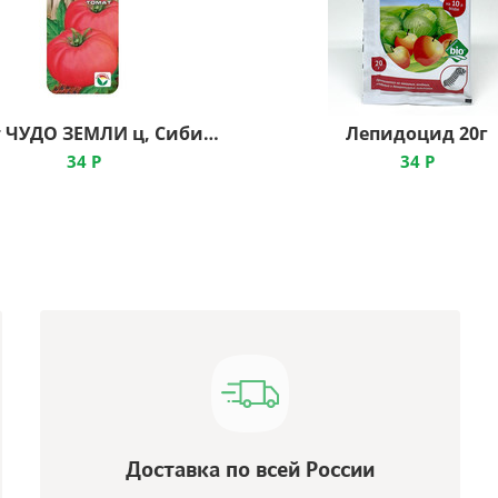
томат ЧУДО ЗЕМЛИ ц, Сибирский Сад
Лепидоцид 20г
34
Р
34
Р
Доставка по всей России