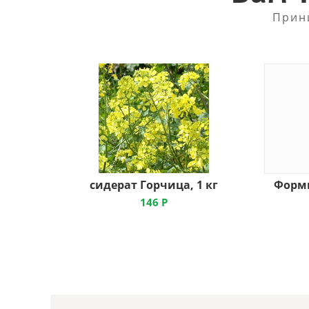
Прин
сидерат Горчица, 1 кг
146
Р