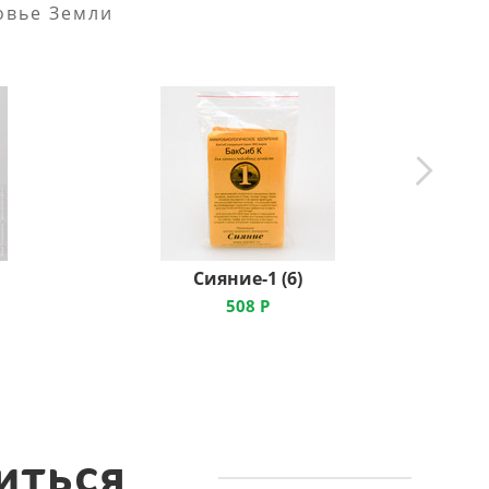
овье Земли
Сияние-1 (6)
508
Р
иться