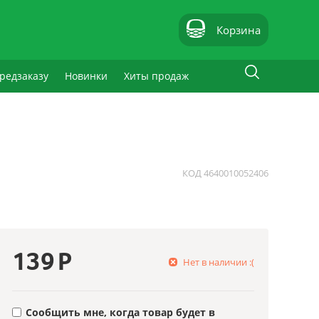
Корзина
редзаказу
Новинки
Хиты продаж
КОД
4640010052406
139
Р
Нет в наличии :(
Сообщить мне, когда товар будет в