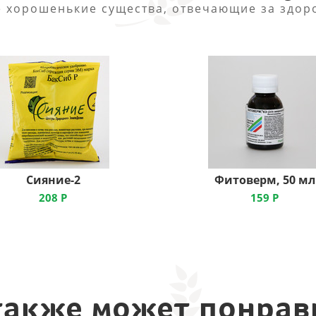
 хорошенькие существа, отвечающие за здор
Сияние-2
Фитоверм, 50 мл
208
Р
159
Р
также может понрав