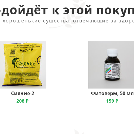
дойдёт к этой поку
 хорошенькие существа, отвечающие за здор
Сияние-2
Фитоверм, 50 мл
208
Р
159
Р