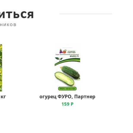
иться
ников
 кг
огурец ФУРО, Партнер
159
Р