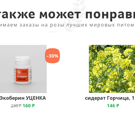
также может понрав
имаем заказы на розы лучших мировых питом
–30%
Экоберин УЦЕНКА
сидерат Горчица, 1
160
Р
146
Р
230
Р