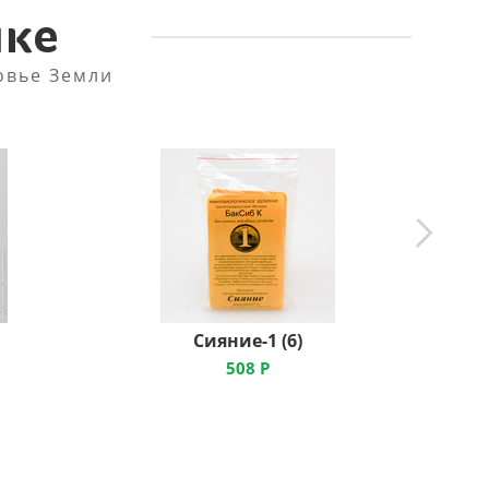
пке
овье Земли
Сияние-1 (6)
508
Р