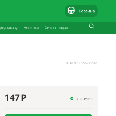
Корзина
редзаказу
Новинки
Хиты продаж
КОД
9785956717561
147
Р
В наличии