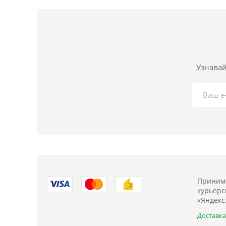
Узнавай
Принима
курьерск
«Яндекс
Доставк