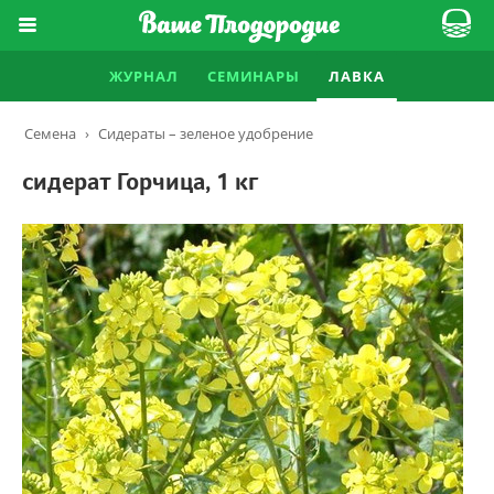
ЖУРНАЛ
СЕМИНАРЫ
ЛАВКА
Семена
›
Сидераты – зеленое удобрение
сидерат Горчица, 1 кг