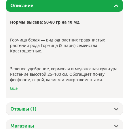
Описание
Нормы высева: 50-80 гр на 10 м2.
Горчица белая — вид однолетних травянистых
растений рода Горчица (Sinapis) семейства
Крестоцветные.
Зеленое удобрение, кормовая и медоносная культура.
Растение высотой 25–100 см. Обогащает почву
фосфором, серой, калием и микроэлементами.
Эффективно поглощает питательные элементы,
Еще
предотвращая их вымывание. Является более
эффективным удобрением, чем навоз.
Отзывы (1)
Хорошо разрыхляет почву, повышает воздухо- и
влагоёмкость. Одна из лучших культур для защиты
почв от водной и ветровой эрозии весной и осенью.
Магазины