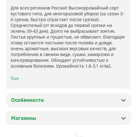
Для всех регионов России! Высокоурожайный сорт
кустового типа, для многоразовой уборки (за сезон 3-
6 срезок, быстро отрастает после срезки).
Среднеспелый (от всходов до первой срезки на
зелень 39-43 дня). Долго не выбрасывает зонтик.
Листья крупные и пушистые, не обвисают, благодаря
этому остаются чистыми после полива и дождя,
очень ароматные, высоких вкусовых качеств, для
потребления в свежем виде, сушки, заморозки и
консервирования. Обладает устойчивостью к
основным болезням. Урожайность 1,8-3,1 кг/м2.
Еще
Агротехника:
Посев с 25 апреля по 15 мая, схема посева 35х10 см.
Так же посев можно проводить в несколько сроков за
сезон. Семена укропа высевают в подготовленную
Особенности
почву на глубину 2-3 см. Всходы появляются на 10-15
день. Уход за посевами состоит в рыхлении
междурядий, поливе и подкормке комплексным
Магазины
удобрением. Для получения более ранней зелени в
открытом грунте укроп высевают под зиму, по
замёрзшей почве (во второй декаде ноября),