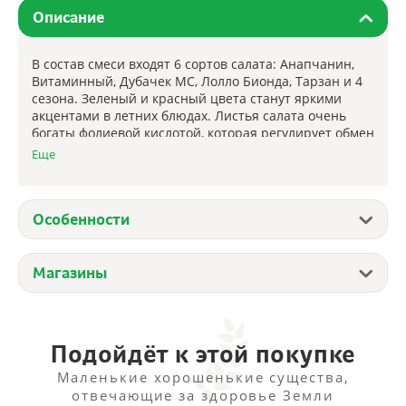
Описание
В состав смеси входят 6 сортов салата: Анапчанин,
Витаминный, Дубачек МС, Лолло Бионда, Тарзан и 4
сезона. Зеленый и красный цвета станут яркими
акцентами в летних блюдах. Листья салата очень
богаты фолиевой кислотой, которая регулирует обмен
веществ, работу нервной системы и мозга.
Еще
Особенности
Магазины
Подойдёт к этой покупке
Маленькие хорошенькие существа,
отвечающие за здоровье Земли