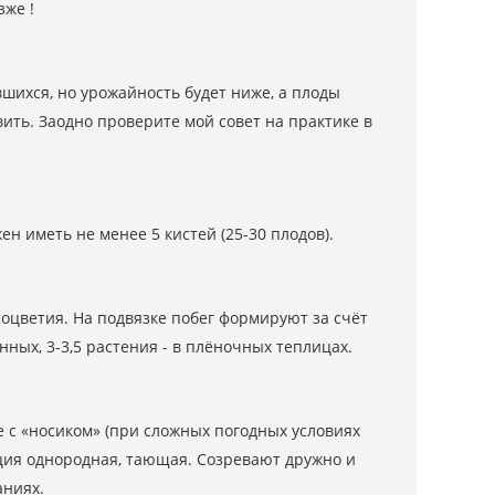
зже !
шихся, но урожайность будет ниже, а плоды
вить. Заодно проверите мой совет на практике в
ен иметь не менее 5 кистей (25-30 плодов).
соцветия. На подвязке побег формируют за счёт
нных, 3-3,5 растения - в плёночных теплицах.
ие с «носиком» (при сложных погодных условиях
енция однородная, тающая. Созревают дружно и
аниях.