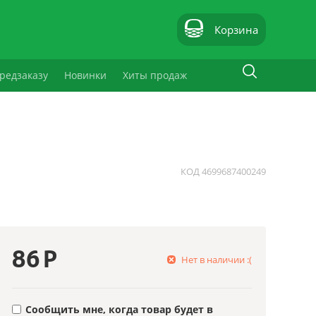
Корзина
редзаказу
Новинки
Хиты продаж
КОД
4699687400249
86
Р
Нет в наличии :(
Сообщить мне, когда товар будет в