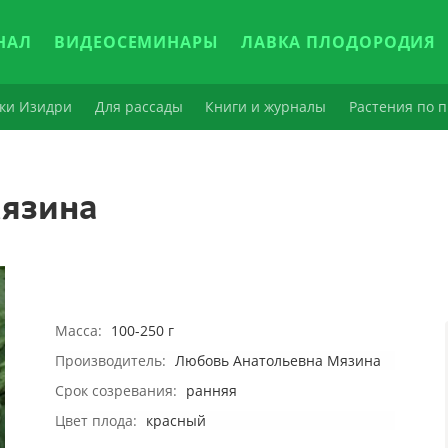
НАЛ
ВИДЕОСЕМИНАРЫ
ЛАВКА ПЛОДОРОДИЯ
ки Изидри
Для рассады
Книги и журналы
Растения по п
язина
Масса:
100-250 г
Производитель:
Любовь Анатольевна Мязина
Срок созревания:
ранняя
Цвет плода:
красный