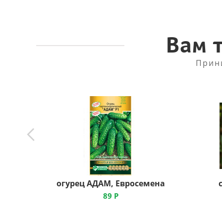
Вам 
Прин
огурец АДАМ, Евросемена
89
Р