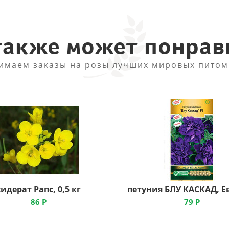
также может понрав
имаем заказы на розы лучших мировых питом
сидерат Рапс, 0,5 кг
86
Р
79
Р