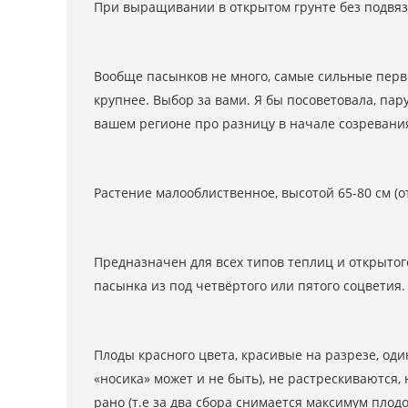
При выращивании в открытом грунте без подвязк
Вообще пасынков не много, самые сильные первы
крупнее. Выбор за вами. Я бы посоветовала, пар
вашем регионе про разницу в начале созревани
Растение малооблиственное, высотой 65-80 см (о
Предназначен для всех типов теплиц и открытог
пасынка из под четвёртого или пятого соцветия. 
Плоды красного цвета, красивые на разрезе, один
«носика» может и не быть), не растрескиваются,
рано (т.е за два сбора снимается максимум пло