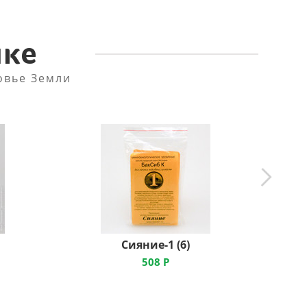
пке
овье Земли
Сияние-1 (6)
508
Р