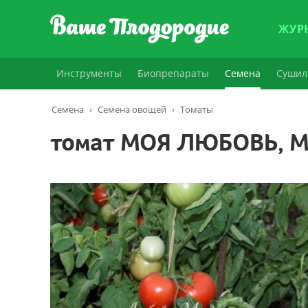
ЖУР
Инструменты
Биопрепараты
Семена
Сушил
Семена
›
Семена овощей
›
Томаты
томат МОЯ ЛЮБОВЬ, М