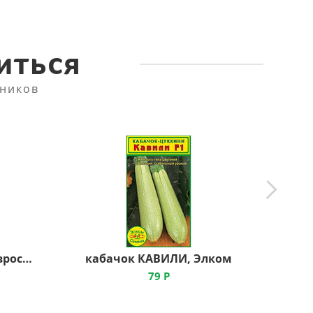
иться
ников
петуния БЛУ КАСКАД, Евросемена
кабачок КАВИЛИ, Элком
79
Р