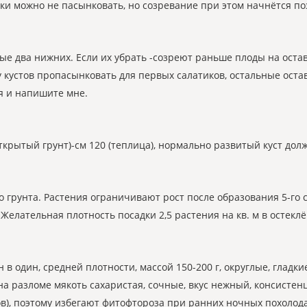
и можно не пасынковать, но созревание при этом начнётся по
е два нижних. Если их убрать -созреют раньше плоды на остав
у кустов пропасынковать для первых салатиков, остальные оста
я и напишите мне.
ткрытый грунт)-см 120 (теплица), нормально развитый куст долж
о грунта. Растения ограничивают рост после образования 5-го 
Желательная плотность посадки 2,5 растения на кв. м в остеклё
 в один, средней плотности, массой 150-200 г, округлые, гладк
 на разломе мякоть сахаристая, сочные, вкус нежный, консист
дов), поэтому избегают фитофтороза при ранних ночных похолод