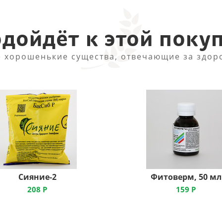
дойдёт к этой поку
 хорошенькие существа, отвечающие за здор
Сияние-2
Фитоверм, 50 мл
208
Р
159
Р