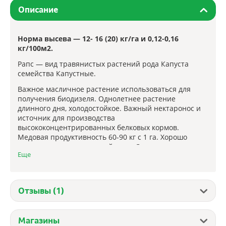
Описание
Норма высева — 12- 16 (20) кг/га и 0,12-0,16
кг/100м2.
Рапс — вид травянистых растений рода Капуста
семейства Капустные.
Важное масличное растение использоваться для
получения биодизеля. Однолетнее растение
длинного дня, холодостойкое. Важный нектаронос и
источник для производства
высококонцентрированных белковых кормов.
Медовая продуктивность 60-90 кг с 1 га. Хорошо
произрастает в умеренной зоне. Семена рапса
Еще
ярового прорастают при температуре 1–3 °C,
(озимого — 0,1 °C), всходы переносят заморозки до -5
°C (взрослое растение до -8°C). Используется для
производства масла. Это ценный
Отзывы (1)
концентрированный корм для скота. Рапсовый шрот
используется в животноводстве как пищевая основа
для различных комбикормов и премиксов.
Магазины