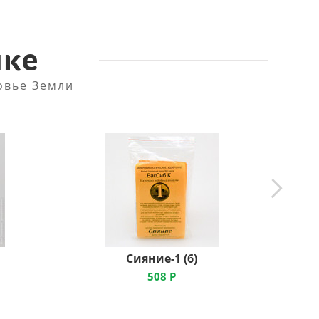
пке
овье Земли
Сияние-1 (6)
508
Р