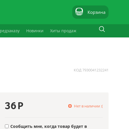
Корзина
редзаказу
Новинки
Хиты продаж
КОД
7930041232241
36
Р
Нет в наличии :(
Сообщить мне, когда товар будет в