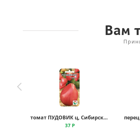
Вам 
Прин
томат ПУДОВИК ц, Сибирский Сад
37
Р