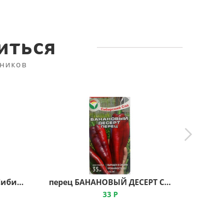
иться
ников
томат ЧУДО ЗЕМЛИ ц, Сибирский Сад
перец БАНАНОВЫЙ ДЕСЕРТ Сибирский Сад
33
Р