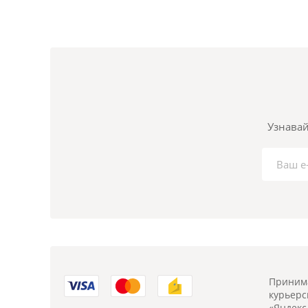
Узнавай
Принима
курьерск
«Яндекс