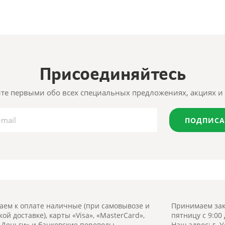
Присоединяйтесь
те первыми обо всех специальных предложениях, акциях и 
ПОДПИСА
ем к оплате наличные (при самовывозе и
Принимаем зак
ой доставке), карты «Visa», «MasterCard»,
пятницу с 9:00
.Деньги» и банковские переводы
Наш адрес: г. У