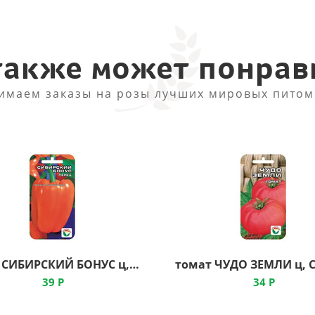
также может понрав
имаем заказы на розы лучших мировых питом
перец СИБИРСКИЙ БОНУС ц, Сибирский Сад
39
Р
34
Р