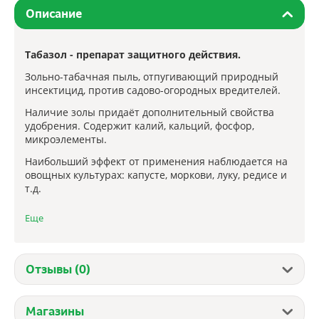
Описание
Табазол - препарат защитного действия.
Зольно-табачная пыль, отпугивающий природный
инсектицид, против садово-огородных вредителей.
Наличие золы придаёт дополнительный свойства
удобрения. Содержит калий, кальций, фосфор,
микроэлементы.
Наибольший эффект от применения наблюдается на
овощных культурах: капусте, моркови, луку, редисе и
т.д.
Используется для опыления растений и почвы,
Еще
внесения в почву в сухом и жидком виде.
Опыление
Отзывы (0)
.
Опыленее производится в сухую, безветренную
погоду.
Магазины