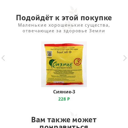
обильно поливают и удобряют через каждые 10 дней.
После укоренения срезают главный побег для
хорошего ветвления. В жаркую погоду годеция
Подойдёт к этой покупке
нуждается в опрыскивании.
Маленькие хорошенькие существа,
отвечающие за здоровье Земли
Сияние-3
228
Р
Вам также может
понравиться