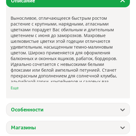
Описание
Выносливое, отличающееся быстрым ростом
растение с крупными, нарядными, атласными
цветками порадует Вас обильным и длительным
цветением с июня до заморозков. Махровые
шелковистые цветки этой годеции отличаются
удивительным, насыщенным темно-малиновым
цветом. Широко применяется для оформления
балконных и оконных ящиков, рабаток, бордюров.
Идеально сочетается с невысокими белыми
флоксами или белой ампельной петунией. Станет
прекрасным дополнением для солнечной клумбы,
альпийской горки, контейнеров и садовых ваз.
Срезанные соцветия хороши в небольших букетах.
Еще
Еще
Агротехника: семена высевают в марте-апреле на
Особенности
рассаду, семена слегка присыпают просеянной
землей. Можно сеять сразу в открытый грунт в
апреле-мае. После появления всходов сеянцы
Магазины
пикируют вместе с комом земли на расстоянии 20-25
см, так как годеция плохо переносит пересадку,