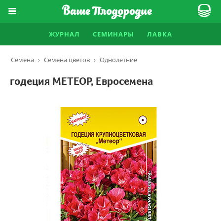
ЖУРНАЛ
СЕМИНАРЫ
ЛАВКА
Семена
›
Семена цветов
›
Однолетние
годеция МЕТЕОР, Евросемена