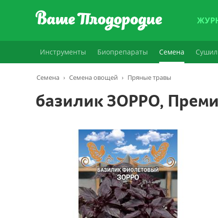
ЖУР
Инструменты
Биопрепараты
Семена
Сушил
Семена
›
Семена овощей
›
Пряные травы
базилик ЗОРРО, Преми