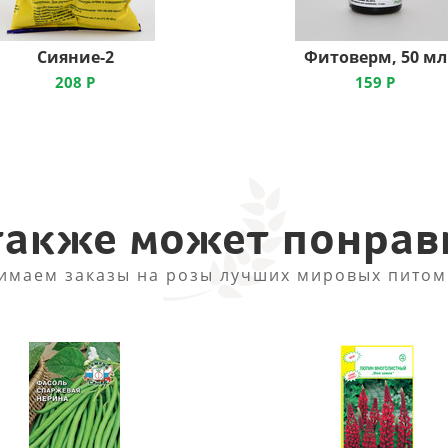
Сияние-2
Фитоверм, 50 мл
208
Р
159
Р
также может понрав
имаем заказы на розы лучших мировых питом