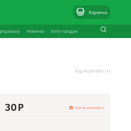
Корзина
редзаказу
Новинки
Хиты продаж
КОД
4620010891113
30
Р
Нет в наличии :(