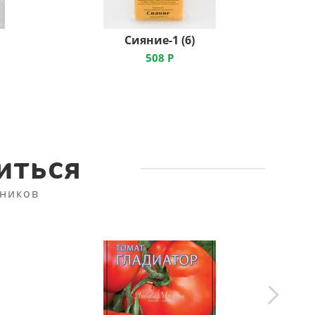
Сияние-1 (6)
508
Р
иться
ников