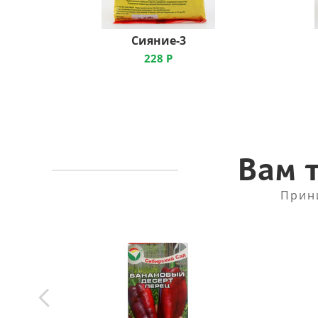
Сияние-3
228
Р
Вам 
Прин