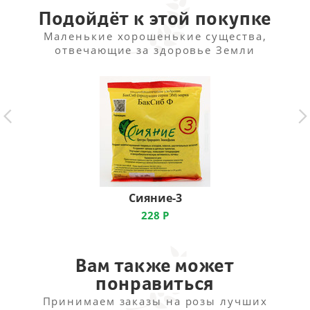
подкормок – 1 раз в 2 недели.
Подойдёт к этой покупке
Маленькие хорошенькие существа,
отвечающие за здоровье Земли
Для максимального эффекта совмещать с
применением гранулированного удобрения Органик
Микс (1 раз в сезон).
Объём:
250мл.
Сияние-3
228
Р
Вам также может
понравиться
Принимаем заказы на розы лучших