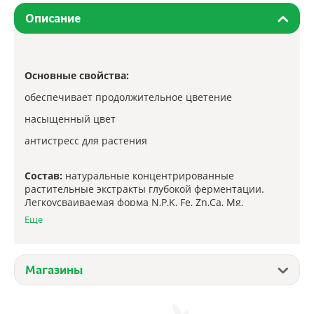
Описание
Основные свойства:
обеспечивает продолжительное цветение
насыщенный цвет
антистресс для растения
Состав:
натуральные концентрированные
растительные экстракты глубокой ферментации.
Легкоусваиваемая форма N,P,K, Fe, Zn,Ca, Mg,
фульвовые и гуминовые кислоты, фитогормоны,
Еще
аминокислоты.
Магазины
Применение:
Перед использованием взболтать,
возможен естественный осадок. Применять только в
разбавленном виде. Растворить 5мл. (1 колпачок)
эликсира в 1 литре чистой воды. Регулярность