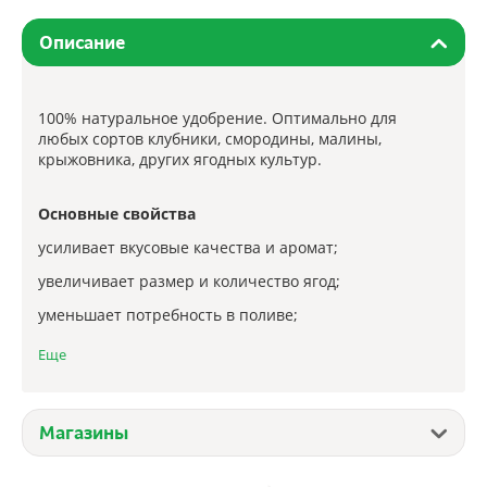
Описание
100% натуральное удобрение. Оптимально для
любых сортов клубники, смородины, малины,
крыжовника, других ягодных культур.
Основные свойства
усиливает вкусовые качества и аромат;
увеличивает размер и количество ягод;
уменьшает потребность в поливе;
восстанавливает почву.
Еще
Состав продукта:
Магазины
Мука бобовых, жмых рапсовый, жмых подсолнечника,
мука люцерны, перьевая мука, мука костная, барда
пшеничная, меласса, морские водоросли, глютен