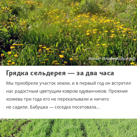
Грядка сельдерея — за два часа
Мы приобрели участок земли, и в первый год он встретил
нас радостным цветущим ковром одуванчиков. Прежние
хозяева три года его не перекапывали и ничего
не садили. Бабушка — соседка посетовала...