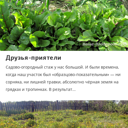
Друзья-приятели
Садово-огородный стаж у нас большой. И были времена,
когда наш участок был «образцово-показательным» — ни
сорняка, ни лишней травки, абсолютно чёрная земля на
грядках и тропинках. В результат...