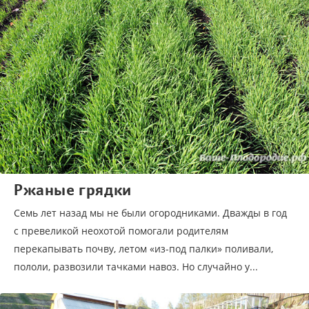
Ржаные грядки
Семь лет назад мы не были огородниками. Дважды в год
с превеликой неохотой помогали родителям
перекапывать почву, летом «из-под палки» поливали,
пололи, развозили тачками навоз. Но случайно у...