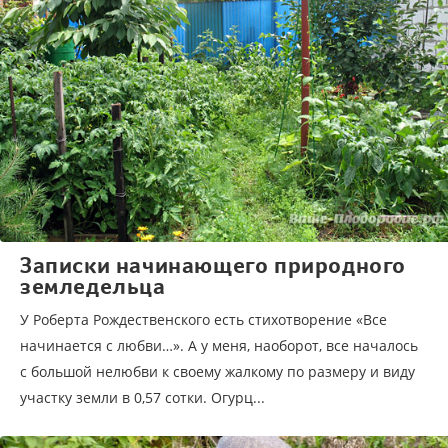
Записки начинающего природного
земледельца
У Роберта Рождественского есть стихотворение «Все
начинается с любви…». А у меня, наоборот, все началось
с большой нелюбви к своему жалкому по размеру и виду
участку земли в 0,57 сотки. Огурц...