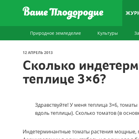
ЖУР
Природное земледелие
Культуры
З
12 АПРЕЛЬ 2013
Сколько индетерм
теплице 3×6?
Здравствуйте! У меня теплица 3×6, томаты
вдоль теплицы). Сколько томатов (в осно
Индетерминантные томаты растения мощные, п