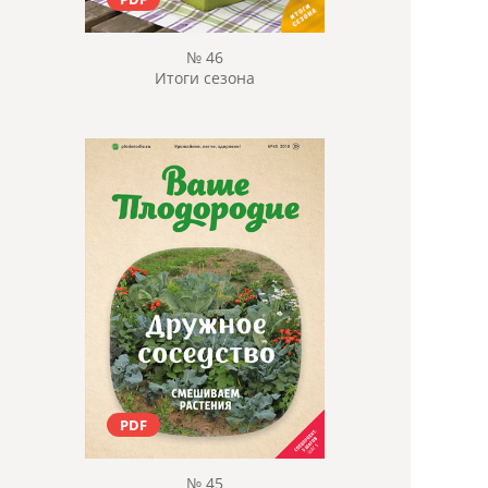
№ 46
Итоги сезона
PDF
№ 45