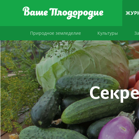
ЖУР
Природное земледелие
Культуры
З
Секре