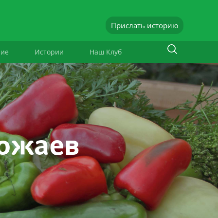
Прислать историю
ние
Истории
Наш Клуб
рожаев