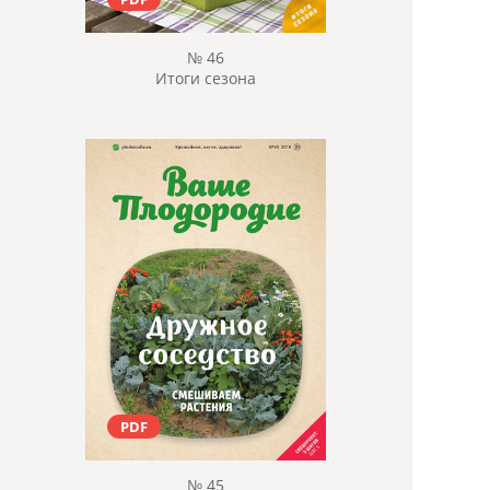
№ 46
Итоги сезона
PDF
№ 45