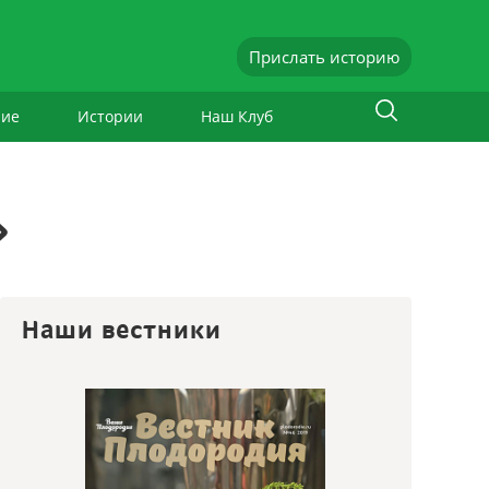
Прислать историю
ние
Истории
Наш Клуб
»
Наши вестники