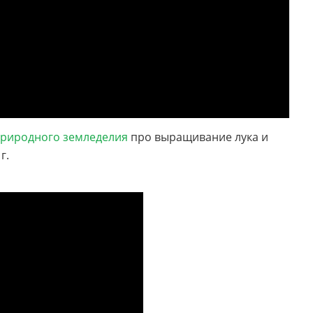
природного земледелия
про выращивание лука и
г.