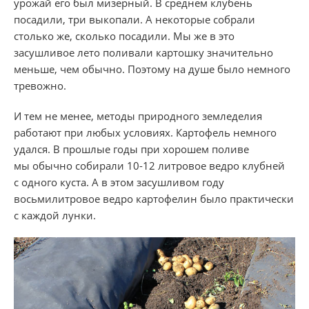
урожай его был мизерный. В среднем клубень
посадили, три выкопали. А некоторые собрали
столько же, сколько посадили. Мы же в это
засушливое лето поливали картошку значительно
меньше, чем обычно. Поэтому на душе было немного
тревожно.
​И тем не менее, методы природного земледелия
работают при любых условиях. Картофель немного
удался. В прошлые годы при хорошем поливе
мы обычно собирали
10-12
литровое ведро клубней
с одного куста. А в этом засушливом году
восьмилитровое ведро картофелин было практически
с каждой лунки.