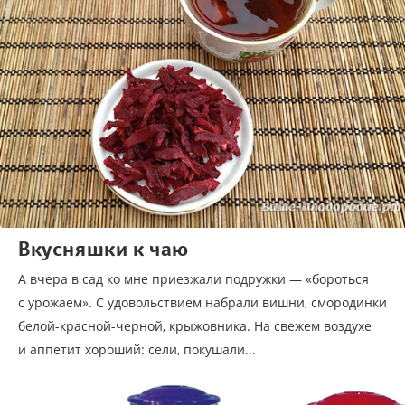
Вкусняшки к чаю
А вчера в сад ко мне приезжали подружки — «бороться
с урожаем». С удовольствием набрали вишни, смородинки
белой-красной-черной, крыжовника. На свежем воздухе
и аппетит хороший: сели, покушали...