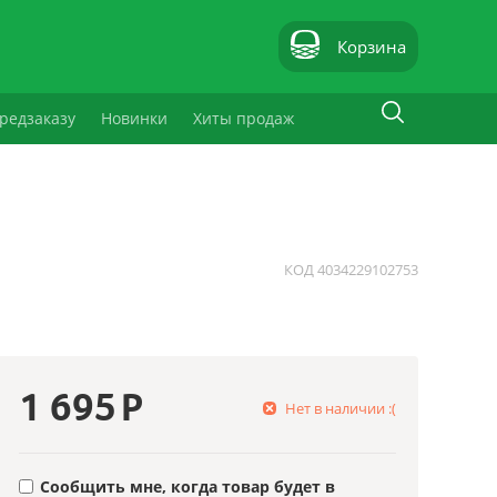
Корзина
редзаказу
Новинки
Хиты продаж
КОД
4034229102753
1 695
Р
Нет в наличии :(
Сообщить мне, когда товар будет в