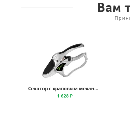
Вам 
Прин
Секатор с храповым механизмом, ЦИ
1 628
Р