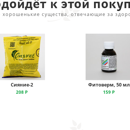
дойдёт к этой поку
 хорошенькие существа, отвечающие за здор
Сияние-2
Фитоверм, 50 мл
208
Р
159
Р