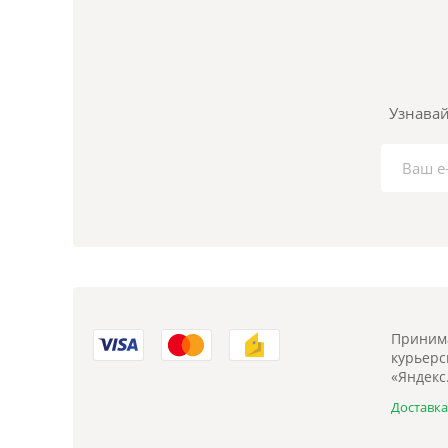
Узнавай
Принима
курьерск
«Яндекс
Доставк