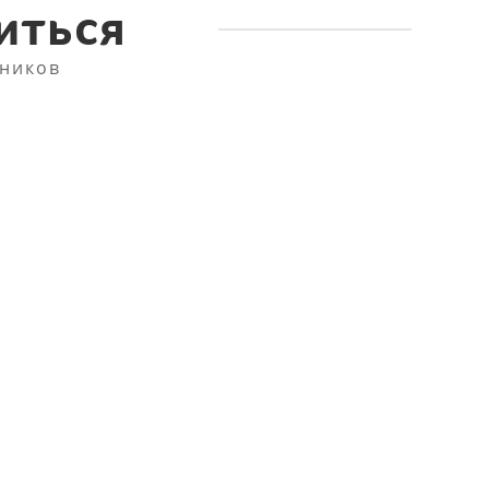
иться
ников