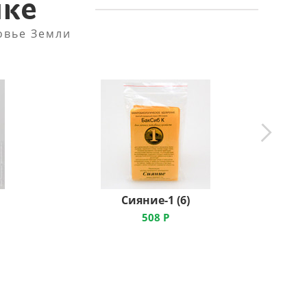
пке
овье Земли
Сияние-1 (6)
508
Р