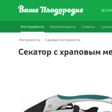
ЖУР
Инструменты
Биопрепараты
Семена
Сушил
Инструменты
›
Садовые инструменты
Секатор с храповым м