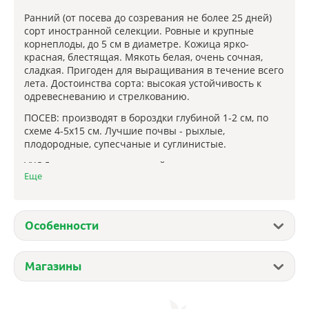
Ранний (от посева до созревания не более 25 дней)
сорт иностранной селекции. Ровные и крупные
корнеплоды, до 5 см в диаметре. Кожица ярко-
красная, блестящая. Мякоть белая, очень сочная,
сладкая. Пригоден для выращивания в течение всего
лета. Достоинства сорта: высокая устойчивость к
одревесневанию и стрелкованию.
ПОСЕВ: производят в бороздки глубиной 1-2 см, по
схеме 4-5x15 см. Лучшие почвы - рыхлые,
плодородные, супесчаные и суглинистые.
УХОД: рыхление междурядий, прополка,
Еще
прореживание при загущенных посевах.
Своевременный полив (10-15 л/м²) обеспечит
высокий урожай и прекрасный вкус корнеплодов.
Особенности
Количество семян: 2 гр
Магазины