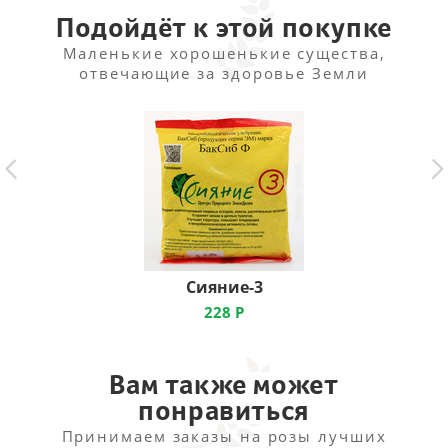
достаточно засухоустойчива. Предпочитает легкие,
Подойдёт к этой покупке
плодородные, хорошо дрени­рованные почвы.
Маленькие хорошенькие существа,
отвечающие за здоровье Земли
Сияние-3
228
Р
Вам также может
понравиться
Принимаем заказы на розы лучших