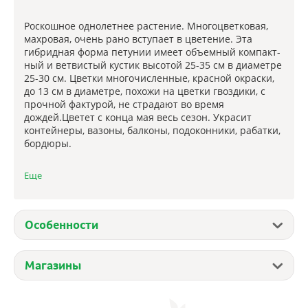
Роскошное однолетнее растение. Многоцветковая,
махровая, очень рано вступает в цветение. Эта
гибридная форма петунии имеет объемный компакт­
ный и ветвистый кустик высотой 25-35 см в диаметре
25-30 см. Цветки многочисленные, красной окраски,
до 13 см в диаметре, похожи на цветки гвоздики, с
прочной фактурой, не страдают во время
дождей.Цветет с конца мая весь сезон. Украсит
контейнеры, вазоны, балконы, подоконники, рабатки,
бордюры.
АГРОТЕХНИКА Посев проводят с февраля по март.
Еще
Семена располагают по поверх­ности слегка
уплотненной и увлажненной почвы, не заделывая их,
увлажняют из распылителя, накрывают стеклом и
содержат при тем­пературе 20-24°С, не допуская
Особенности
пересыхания компоста до момента прорастания
сеянцев и, периодически, убирая с поверхности
стекла капли конденсата. При зимнем посеве всходам
Магазины
необходима подсветка. Всходы появляются через 7-
12 дней. На постоянное место высажива­ют, когда
минует опасность заморозков. Светолюбива и