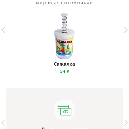
мировых питомников
Сажалка
54
Р