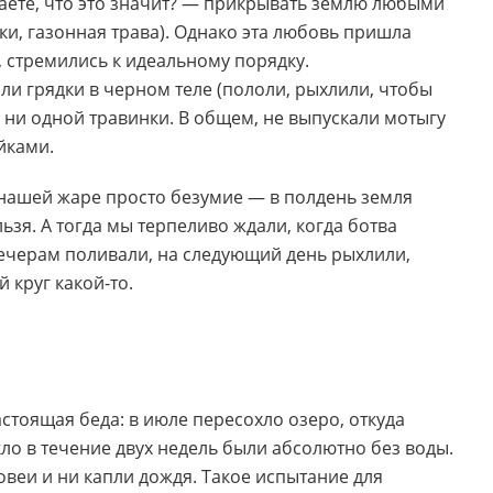
аете, что это значит? — прикрывать землю любыми
ки, газонная трава). Однако эта любовь пришла
, стремились к идеальному порядку.
и грядки в черном теле (пололи, рыхлили, чтобы
 ни одной травинки. В общем, не выпускали мотыгу
йками.
 нашей жаре просто безумие — в полдень земля
льзя. А тогда мы терпеливо ждали, когда ботва
вечерам поливали, на следующий день рыхлили,
 круг какой-то.
астоящая беда: в июле пересохло озеро, откуда
ло в течение двух недель были абсолютно без воды.
ховеи и ни капли дождя. Такое испытание для