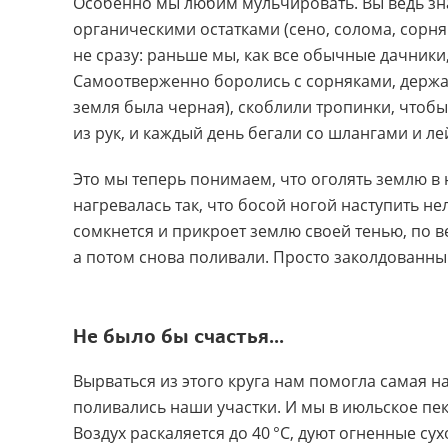
Особенно мы любим мульчировать. Вы ведь зн
органическими остатками (сено, солома, сорня
не сразу: раньше мы, как все обычные дачники
Самоотверженно боролись с сорняками, держал
земля была черная), скоблили тропинки, чтобы
из рук, и каждый день бегали со шлангами и ле
Это мы теперь понимаем, что оголять землю в
нагревалась так, что босой ногой наступить не
сомкнется и прикроет землю своей тенью, по 
а потом снова поливали. Просто заколдованный
Не было бы счастья...
Вырваться из этого круга нам помогла самая н
поливались наши участки. И мы в июльское пек
Воздух раскаляется до 40 °С, дуют огненные су