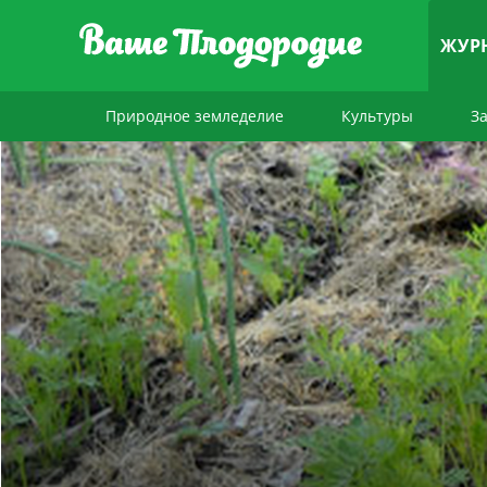
ЖУР
Природное земледелие
Культуры
З