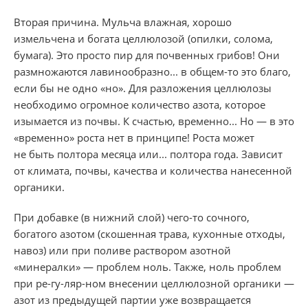
Вторая причина. Мульча влажная, хорошо
измельчена и богата целлюлозой (опилки, солома,
бумага). Это просто пир для почвенных грибов! Они
размножаются лавинообразно... в общем-то это благо,
если бы не одно «но». Для разложения целлюлозы
необходимо огромное количество азота, которое
изымается из почвы. К счастью, временно... Но — в это
«временно» роста нет в принципе! Роста может
не быть полтора месяца или... полтора года. Зависит
от климата, почвы, качества и количества нанесенной
органики.
При добавке (в нижний слой) чего-то сочного,
богатого азотом (скошенная трава, кухонные отходы,
навоз) или при поливе раствором азотной
«минералки» — проблем ноль. Также, ноль проблем
при ре-гу-ляр-ном внесении целлюлозной органики —
азот из предыдущей партии уже возвращается