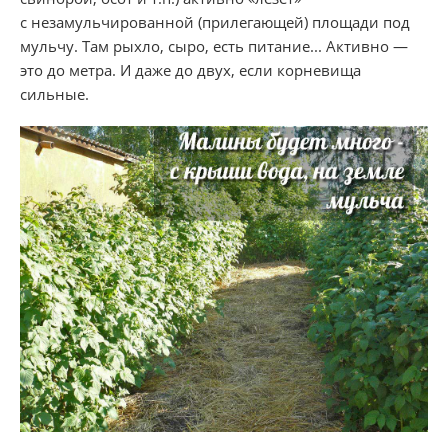
с незамульчированной (прилегающей) площади под
мульчу. Там рыхло, сыро, есть питание... Активно —
это до метра. И даже до двух, если корневища
сильные.