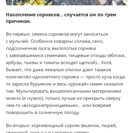
Накопление сорняков... ​случается аж по трем
причинам.
Во-первых: семена сорняков могут заноситься
с мульчей. Особенно коварны солома, сено,
подсолнечная лузга, выполотые сорняки
с завязавшимися семенами, пищевые отходы (яблоки,
арбузы, тыквы и томаты всходят щеткой)... Хотя,
бывает, что даже лежалые опилки дают тааакое
количество однолетнего сорняка — просто куча когда-
то заросла бурьяном и весь «урожай» семян оказался
там. Мульчировать вышеописанными материалами
можно (и нужно), только лучше их прикрыть сверху
чем-то «всходонепроницаемым»... или вовремя
поворошить в солнечную погоду.
Во-вторых: корневищный сорняк (вьюнок, пырей,
свинорой, осот и т.п.) активно «лезет»