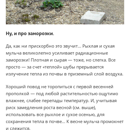
Ну, и про замо​розки.
Да, как ни прискорбно это звучит... Рыхлая и сухая
мульча великолепно усиливает радиационные
заморозки! Плотная и сырая — тоже, но слегка. Все
просто — за счет «теплой» шубы прерывается
излучение тепла из почвы в приземный слой воздуха.
Хороший повод не торопиться с первой весенней
прополкой — под любой растительностью ощутимо
влажнее, слабее перепады температур. И, учитывая
риск замедления роста весной (см. выше),
использовать все рыхлое и сухое осенью, для
сохранения тепла в почве... К весне мульча промокнет
и слежится.