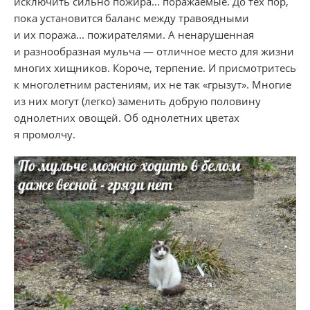
исключить сильно пожира... поражаемые. До тех пор,
пока установится баланс между травоядными
и их поража... пожирателями. А ненарушенная
и разнообразная мульча — отличное место для жизни
многих хищников. Короче, терпение. И присмотритесь
к многолетним растениям, их не так «грызут». Многие
из них могут (легко) заменить добрую половину
однолетних овощей. Об однолетних цветах
я промолчу.