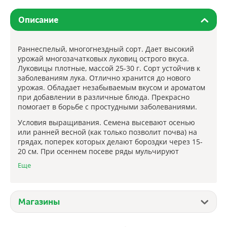
Описание
Раннеспелый, многогнездный сорт. Дает высокий
урожай многозачатковых луковиц острого вкуса.
Луковицы плотные, массой 25-30 г. Сорт устойчив к
заболеваниям лука. Отлично хранится до нового
урожая. Обладает незабываемым вкусом и ароматом
при добавлении в различные блюда. Прекрасно
помогает в борьбе с простудными заболеваниями.
Условия выращивания. Семена высевают осенью
или ранней весной (как только позволит почва) на
грядах, поперек которых делают бороздки через 15-
20 см. При осеннем посеве ряды мульчируют
перегноем или торфом. В дальнейшем уход
Еще
заключается в регулярных прополках, поливах и
подкормках. Убирают лук, как только листья начнут
желтеть и полегать. С июля подкормки и поливы
прекращают. Полученные в первый год из семян
Магазины
луковицы сохраняют до весны. Высаживают весной
по схеме 20х20см. Из каждой луковицы на второй год