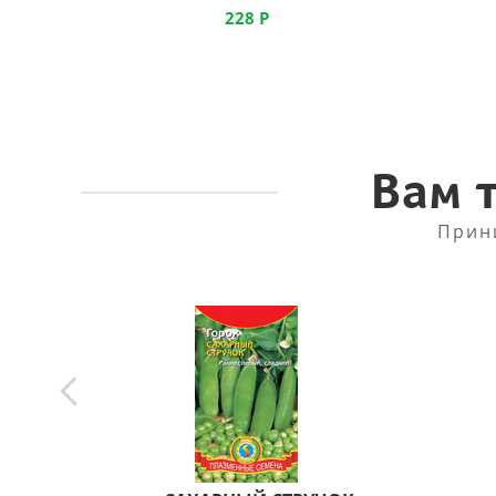
228
Р
Вам 
Прин