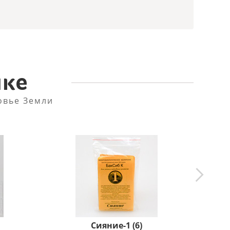
пке
овье Земли
Сияние-1 (6)