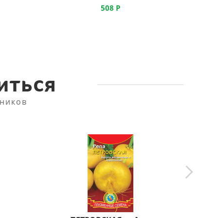
508
Р
иться
ников
г