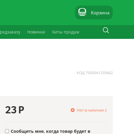
Корзина
редзаказу
Новинки
Хиты продаж
КОД
7930041235662
23
Р
Нет в наличии :(
Сообщить мне, когда товар будет в