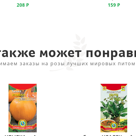
208
Р
159
Р
также может понрав
имаем заказы на розы лучших мировых питом