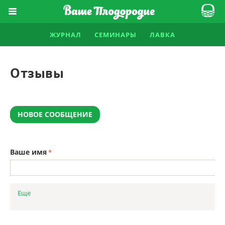
ЖУРНАЛ
СЕМИНАРЫ
ЛАВКА
Отзывы
НОВОЕ СООБЩЕНИЕ
Ваше имя
Ваша оценка
Еще
Очень плохо
Плохо
Сносно
Очень хорошо
Отлично!
Ваше сообщение