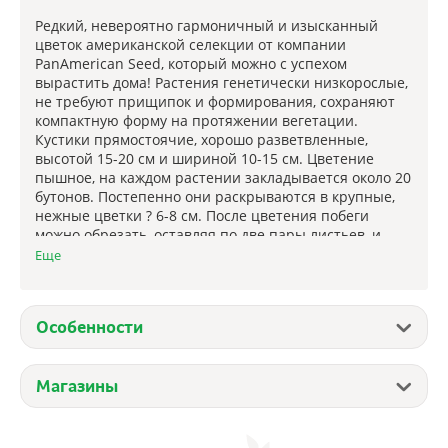
Редкий, невероятно гармоничный и изысканный
цветок американской селекции от компании
PanAmerican Seed, который можно с успехом
вырастить дома! Растения генетически низкорослые,
не требуют прищипок и формирования, сохраняют
компактную форму на протяжении вегетации.
Кустики прямостоячие, хорошо разветвленные,
высотой 15-20 см и шириной 10-15 см. Цветение
пышное, на каждом растении закладывается около 20
бутонов. Постепенно они раскрываются в крупные,
нежные цветки ? 6-8 см. После цветения побеги
можно обрезать, оставляя по две пары листьев, и
тогда через 1-1,5 месяца оно повторится вновь.
Еще
Семена в гранулах! Гранулы располагают на
поверхности почвы, не заделывая их, хорошо
Особенности
увлажняют из распылителя. При попадании влаги на
гранулу оболочка должна раствориться. Посевы
накрывают стеклом для сохранения постоянной
Магазины
влажности до полных всходов. Посевам необходимо
обеспечить стабильную освещенность не менее 16
часов в сутки.