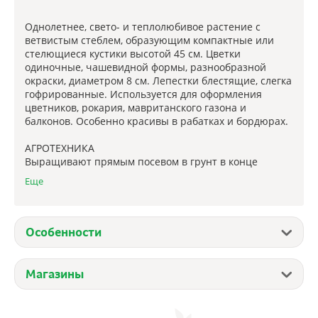
Однолетнее, свето- и теплолюбивое растение с
ветвистым стеблем, образующим компактные или
стелющиеся кустики высотой 45 см. Цветки
одиночные, чашевидной формы, разнообразной
окраски, диаметром 8 см. Лепестки блестящие, слегка
гофрированные. Используется для оформления
цветников, рокария, мавританского газона и
балконов. Особенно красивы в рабатках и бордюрах.
АГРОТЕХНИКА
Выращивают прямым посевом в грунт в конце
апреля - начале мая. Всходы появляются через 10-14
Еще
суток, затем их прореживают, оставляя между
растениями расстояние 20 см. Цветение наступает
через 40-50 дней после всходов и продолжается до
заморозков.
Особенности
Магазины