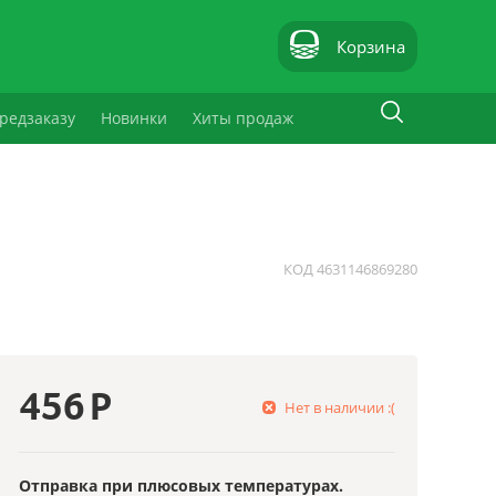
Корзина
редзаказу
Новинки
Хиты продаж
КОД
4631146869280
456
Р
Нет в наличии :(
Отправка при плюсовых температурах.