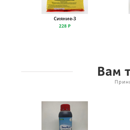
Сияние-3
228
Р
Вам 
Прин