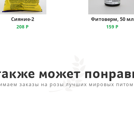
Сияние-2
Фитоверм, 50 мл
208
Р
159
Р
также может понрав
имаем заказы на розы лучших мировых питом