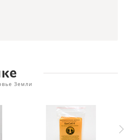
пке
овье Земли