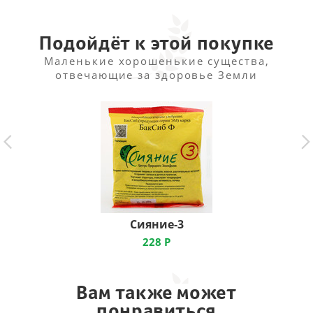
появления всходов. Высаживают в мае с интервалом
30*30 см. Поливают умеренно, до цветения удобряют
2 раза в месяц.
Подойдёт к этой покупке
Маленькие хорошенькие существа,
отвечающие за здоровье Земли
Сияние-3
228
Р
Вам также может
понравиться