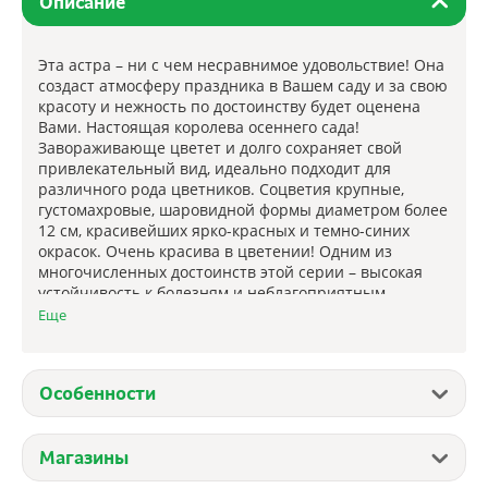
Описание
Эта астра – ни с чем несравнимое удовольствие! Она
создаст атмосферу праздника в Вашем саду и за свою
красоту и нежность по достоинству будет оценена
Вами. Настоящая королева осеннего сада!
Завораживающе цветет и долго сохраняет свой
привлекательный вид, идеально подходит для
различного рода цветников. Соцветия крупные,
густомахровые, шаровидной формы диаметром более
12 см, красивейших ярко-красных и темно-синих
окрасок. Очень красива в цветении! Одним из
многочисленных достоинств этой серии – высокая
устойчивость к болезням и неблагоприятным
условиям.
Еще
Еще
Агротехника: посев семян в марте-апреле на рассаду
Особенности
или в мае в грунт. Семена присыпают сухим, мелко
просеянным перегноем, поливают и накрывают
полиэтиленовой пленкой. Следующий полив только
Магазины
после появления всходов. Через 1-2 недели появятся
всходы. Пикировку проводят через 2-3 недели после