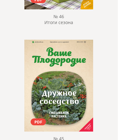
№ 46
Итоги сезона
PDF
№ 45