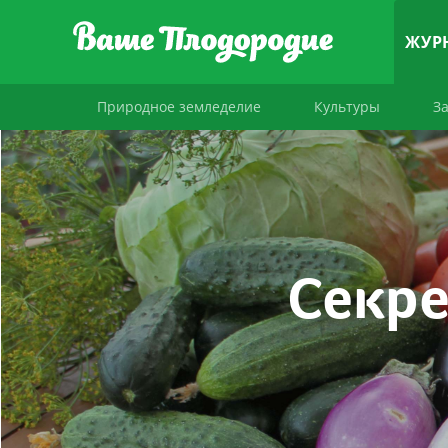
ЖУР
Природное земледелие
Культуры
З
Секре