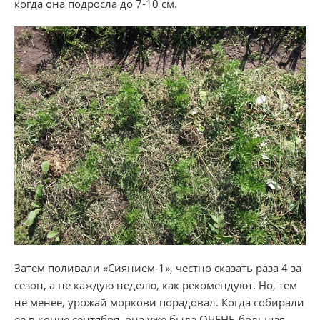
когда она подросла до 7-10 см.
Затем поливали «Сиянием-1», честно сказать раза 4 за
сезон, а не каждую неделю, как рекомендуют. Но, тем
не менее, урожай моркови порадовал. Когда собирали
ее в конце сентября, она уже была ОЧЕНЬ большая,