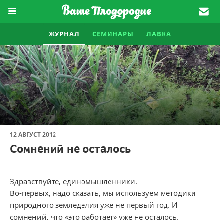
ЖУРНАЛ
СЕМИНАРЫ
ЛАВКА
12 АВГУСТ 2012
Сомнений не осталось
Здравствуйте, единомышленники.
Во-первых, надо сказать, мы используем методики
природного земледелия уже не первый год. И
сомнений, что «это работает» уже не осталось.