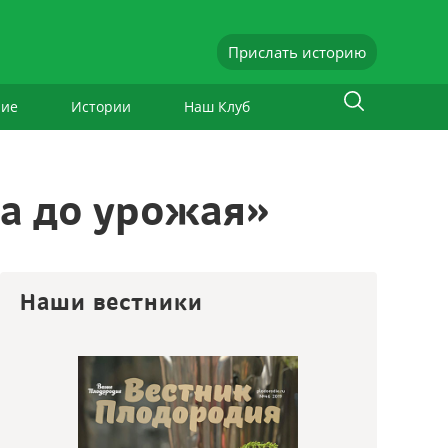
Прислать историю
ние
Истории
Наш Клуб
ка до урожая»
Наши вестники