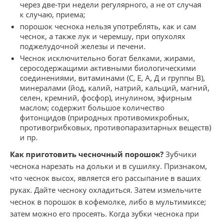
через две-три недели регулярного, а не от случая
к случаю, приема;
порошок чеснока нельзя употреблять, как и сам
чеснок, а также лук и черемшу, при опухолях
поджелудочной железы и печени.
Чеснок исключительно богат белками, жирами,
серосодержащими активными биологическими
соединениями, витаминами (С, Е, А, Д и группы В),
минералами (йод, калий, натрий, кальций, магний,
селен, кремний, фосфор), инулином, эфирным
маслом; содержит большое количество
фитонцидов (природных противомикробных,
противогрибковых, противопаразитарных веществ)
и пр.
Как приготовить чесночный порошок?
Зубчики
чеснока нарезать на дольки и в сушилку. Признаком,
что чеснок высох, является его рассыпание в ваших
руках. Дайте чесноку охладиться. Затем измельчите
чеснок в порошок в кофемолке, либо в мультимиксе;
затем можно его просеять. Когда зубки чеснока при