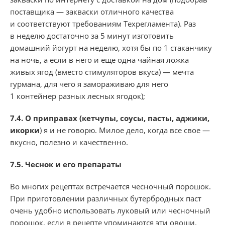
поставщика — закваски отличного качества
и соответствуют требованиям Техрегламента). Раз
в неделю достаточно за 5 минут изготовить
домашний йогурт на неделю, хотя бы по 1 стаканчику
на ночь, а если в него и еще одна чайная ложка
живых ягод (вместо стимуляторов вкуса) — мечта
гурмана, для чего я замораживаю для него
1 контейнер разных лесных ягодок);
7.4.
О приправах (кетчупы, соусы, пасты, аджики,
икорки
) я и не говорю. Милое дело, когда все свое —
вкусно, полезно и качественно.
7.5. Ч
еснок и его препараты
Во многих рецептах встречается чесночный порошок.
При приготовлении различных бутербродных паст
очень удобно использовать луковый или чесночный
порошок, если в рецепте упоминаются эти овощи.