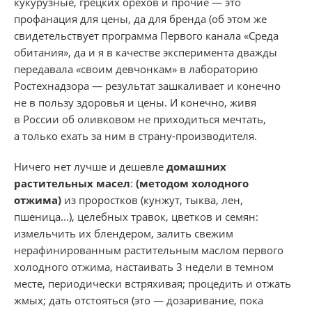
кукурузные, грецких орехов и прочие — это
профанация для цены, да для бренда (об этом же
свидетельствует программа Первого канала «Среда
обитания», да и я в качестве эксперимента дважды
передавала «своим девчонкам» в лабораторию
Ростехнадзора — результат зашкаливает и конечно
не в пользу здоровья и цены. И конечно, живя
в России об оливковом не приходиться мечтать,
а только ехать за ним в страну-производителя.
Ничего нет лучше и дешевле
домашних
растительных масел
:
(методом холодного
отжима)
из проростков (кунжут, тыква, лен,
пшеница...), целебных травок, цветков и семян:
измельчить их блендером, залить свежим
нерафинированным растительным маслом первого
холодного отжима, настаивать 3 недели в темном
месте, периодически встряхивая; процедить и отжать
жмых; дать отстояться (это — дозаривание, пока