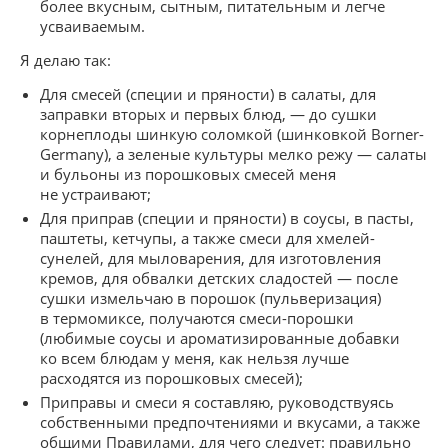
более вкусным, сытным, питательным и легче
усваиваемым.
Я делаю так:
Для смесей (специи и пряности) в салаты, для
заправки вторых и первых блюд, — до сушки
корнеплоды шинкую соломкой (шинковкой Borner-
Germany), а зеленые культуры мелко режу — салаты
и бульоны из порошковых смесей меня
не устраивают;
Для приправ (специи и пряности) в соусы, в пасты,
паштеты, кетчупы, а также смеси для хмелей-
сунелей, для мыловарения, для изготовления
кремов, для обвалки детских сладостей — после
сушки измельчаю в порошок (пульверизация)
в термомиксе, получаются смеси-порошки
(любимые соусы и ароматизированные добавки
ко всем блюдам у меня, как нельзя лучше
расходятся из порошковых смесей);
Приправы и смеси я составляю, руководствуясь
собственными предпочтениями и вкусами, а также
общими Правилами, для чего следует: правильно