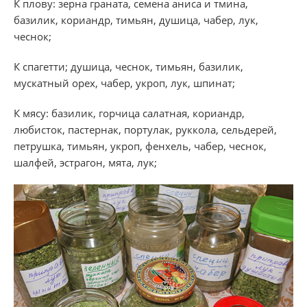
К плову: зерна граната, семена аниса и тмина,
базилик, кориандр, тимьян, душица, чабер, лук,
чеснок;
К спагетти; душица, чеснок, тимьян, базилик,
мускатный орех, чабер, укроп, лук, шпинат;
К мясу: базилик, горчица салатная, кориандр,
любисток, пастернак, портулак, руккола, сельдерей,
петрушка, тимьян, укроп, фенхель, чабер, чеснок,
шалфей, эстрагон, мята, лук;