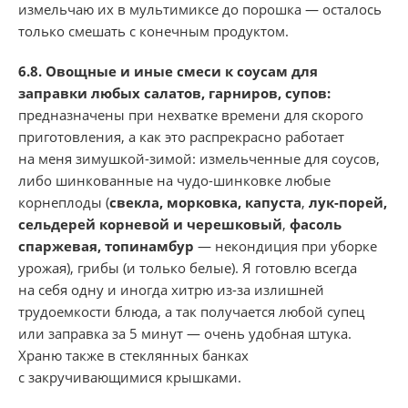
измельчаю их в мультимиксе до порошка — осталось
только смешать с конечным продуктом.
6.8. Овощные и иные смеси к соусам для
заправки любых салатов, гарниров, супов:
предназначены при нехватке времени для скорого
приготовления, а как это распрекрасно работает
на меня зимушкой-зимой: измельченные для соусов,
либо шинкованные на чудо-шинковке любые
корнеплоды (
свекла, морковка, капуста
,
лук-порей,
сельдерей корневой и черешковый
,
фасоль
спаржевая, топинамбур
— некондиция при уборке
урожая), грибы (и только белые). Я готовлю всегда
на себя одну и иногда хитрю из-за излишней
трудоемкости блюда, а так получается любой супец
или заправка за 5 минут — очень удобная штука.
Храню также в стеклянных банках
с закручивающимися крышками.