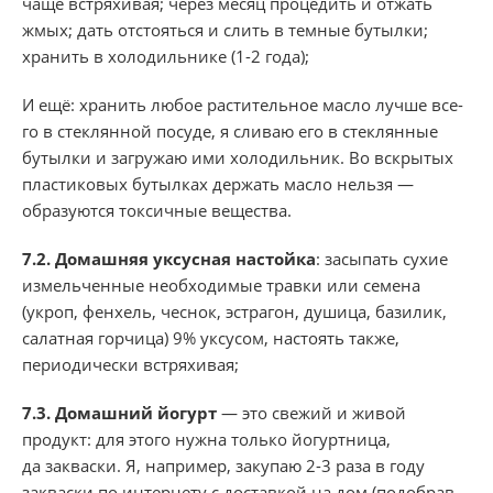
чаще встряхивая; через месяц процедить и отжать
жмых; дать отстояться и слить в темные бутылки;
хранить в холодильнике (1-2 года);
И ещё: хранить любое растительное мас­ло лучше все­
го в стеклянной посуде, я сливаю его в стеклянные
бутылки и загружаю ими холодильник. Во вскрытых
пластиковых бутылках держать масло нельзя —
образуются токсичные вещества.
7.2.
Домашняя уксусная настойка
: засыпать сухие
измельченные необходимые травки или семена
(укроп, фенхель, чеснок, эстрагон, душица, базилик,
салатная горчица) 9% уксусом, настоять также,
периодически встряхивая;
7.3. Домашний йогурт
— это свежий и живой
продукт: для этого нужна только йогуртница,
да закваски. Я, например, закупаю 2-3 раза в году
закваски по интернету с доставкой на дом (подобрав