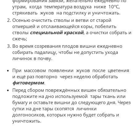
формирования завязи, желательно ежедневно по
утрам, когда температура воздуха ниже 10°С,
стряхивать жуков на подстилку и уничтожать.
Осенью очистить стволы и ветви от старой
отмершей и отслаивающейся коры, побелить
стволы
специальной краской
, а очистки собрать и
сжечь;
Во время созревания плодов вишни ежедневно
собирать падалицу, чтобы не допустить ухода
личинок в почву.
При массовом появлении жуков после цветения
и ещё раз повторно через неделю обработать
фитовермом
.
Перед сбором повреждённых вишен обязательно
подложите на дно используемой тары ткань или
бумагу и оставьте вишни до следующего дня. Через
сутки на дне тары скопятся личинки
долгоносиков, которых нужно будет собрать и
уничтожить.