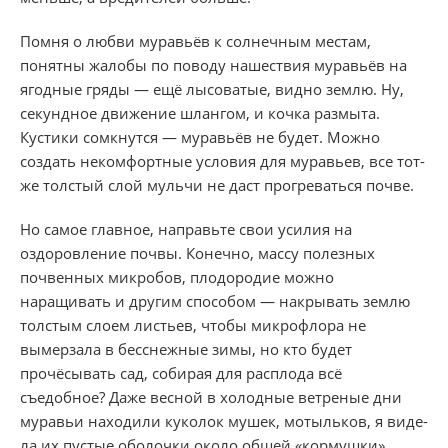
Помня о любви муравьёв к солнечным местам,
понятны жалобы по поводу нашествия муравьёв на
ягодные гряды — ещё лысоватые, видно зем­лю. Ну,
секундное движение шлангом, и кочка размыта.
Кустики сомкнутся — муравьёв не бу­дет. Можно
создать некомфортные условия для муравьев, все тот-
же толстый слой мульчи не даст прогреваться почве.
Но самое главное, направьте свои усилия на
оздоровление почвы. Конечно, массу полезных
почвенных микробов, плодородие можно
наращивать и другим способом — накры­вать землю
толстым слоем листьев, чтобы микро­флора не
вымерзала в бесснежные зимы, но кто будет
прочёсывать сад, собирая для расплода всё
съедобное? Даже весной в холодные ветреные дни
муравьи находили куколок мушек, мотыльков, я виде­
ла их пустые оболочки около общей «кормушки»