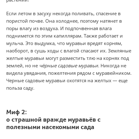
Если летом в засуху некогда поли­вать, спасение в
пористой почве. Она холоднее, поэтому натянет в
поры влагу из воздуха. И под­почвенная влага
поднимется по этим капилля­рам. Также работает и
мульча. Это выдумка, что муравьи вредят корням,
наоборот, в сушь ходы с вла­гой спасают их. Земляные
желтые муравьи могут разместить тлю на корнях под
землей, но не
чёрные садовые муравьи
. Никогда не
видела увядания, пожелтения рядом с муравейником.
Черные садовые муравьи охотятся на желтых — еще
польза саду.
Миф 2:
о страшной вражде муравьёв с
полезными насекомыми сада