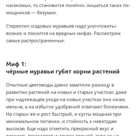
насекомых, то становится понятно: лишаться таких по­
мощников — безумие.
Стереотип «садовых муравьев надо уничто­жать»
возник и покоится на вредных мифах. Рассмотрим
самые рас­пространенные.
Миф 1:
чёрные муравьи губят корни растений
Опытные цветоводы давно заметили разни­цу в
развитии растений на новых и старых участ­ках: даже
при надлежащем уходе на новых участ­ках они ниже,
мельче, а на избыток удобрений отвечают болезнями.
На старых же и рост бы­стрый, и кусты мощные при
минимальном пита­нии, и стойкость к невзгодам
высокая. Еще надо отметить прекрасный вкус и
лежкость помидо­ров и других овощей, если их не