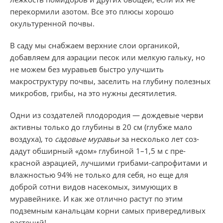
перекормили азотом. Все это плюсы хорошо
окультуренной по­чвы.
В саду мы снабжаем верхние слои органикой,
добавляем для аэрации песок или мелкую гальку, но
не можем без му­равьев быстро улучшить
макроструктуру почвы, заселить на глубину полезных
микробов, грибы, на это нужны десятилетия.
Одни из создателей плодородия — дождевые черви
активны только до глубины в 20 см (глубже мало
воздуха), то
садовые муравьи
за несколько лет соз­
дадут обширный «дом» глубиной 1–1,5 м с пре­
красной аэрацией, лучшими грибами-сапрофитами и
влажностью 94% не только для себя, но еще для
доброй сотни видов насекомых, зимующих в
муравейнике. И как же отлично растут по этим
подземным канальцам корни самых приверед­ливых
растений!