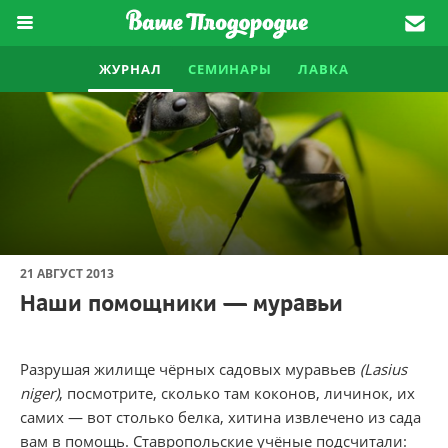
ЖУРНАЛ
СЕМИНАРЫ
ЛАВКА
21 АВГУСТ 2013
Наши помощники — муравьи
Разрушая жилище чёрных садовых муравьев
(Lasius
niger)
, посмотрите, сколько там коконов, личинок, их
самих — вот столько белка, хитина извлечено из сада
вам в помощь. Ставропольские учёные подсчитали: