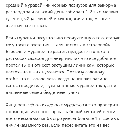
средний муравейник черных лазиусов для выкорма
расплода за июньский день собирает 1-2 тыс. мелких
гусениц, яйца слизней и мушек, личинок, многие
десятки тысяч тлей.
Ведь муравьи пасут только продуктивную тлю, старую
же уносят с растения — для чи­стоты в «столовой».
Взрослый муравей не растет, нуждается только в
растворах сахаров для энергии, так что все добытые
протеины он отнесет растущим личинкам, которые
постоянно в них нуждаются. Поэтому садоводу,
особенно в начале лета, когда начинают размно­
жаться вредители, нужны живые муравейники, а не
лишённые се­мьи бездетные гуляки.
Хищность
чёрных садовых муравьев
легко проверить
с помощью мясного фарша: рабочий муравей весом
всего несколько мг быстро унесет больше 1 г, сбегав к
личинкам много раз. Если пересчитать это на вес