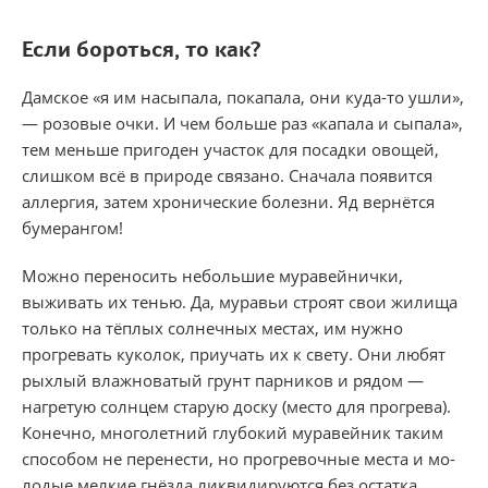
Если бороться, то как?
Дамское «я им насыпала, покапала, они куда-то ушли»,
— розовые очки. И чем больше раз «капала и сыпа­ла»,
тем меньше пригоден участок для посадки овощей,
слишком всё в природе связано. Сначала появится
аллергия, затем хронические болезни. Яд вернётся
бумерангом!
Можно переносить небольшие муравейнички,
выживать их тенью. Да, муравьи строят свои жи­лища
только на тёплых солнечных местах, им нужно
прогревать куколок, приучать их к свету. Они любят
рыхлый влажноватый грунт парни­ков и рядом —
нагретую солнцем старую доску (место для прогрева).
Конечно, многолетний глубокий муравейник таким
спосо­бом не перенести, но прогревочные места и мо­
лодые мелкие гнёзда ликвидируются без остатка.