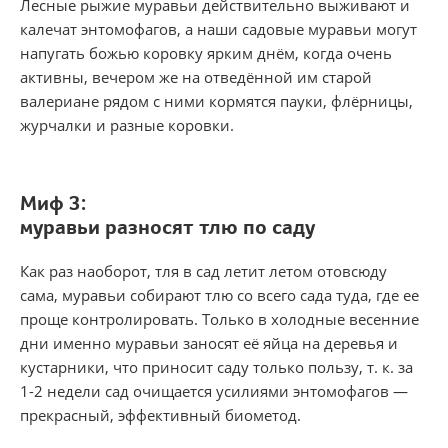
Лесные рыжие муравьи действительно выжива­ют и
калечат энтомофагов, а наши садовые муравьи могут
напугать божью коровку ярким днём, ког­да очень
активны, вечером же на отведённой им старой
валериане рядом с ними кормятся пауки, флёрницы,
журчалки и разные коровки.
Миф 3:
муравьи разносят тлю по саду
Как раз наоборот, тля в сад летит летом отовсю­ду
сама, муравьи собирают тлю со всего сада туда, где ее
проще контролировать. Только в холодные весенние
дни именно муравьи заносят её яйца на деревья и
кустарни­ки, что приносит саду только пользу, т. к. за
1-2 недели сад очищается усилиями энтомофагов —
прекрасный, эффективный биометод.