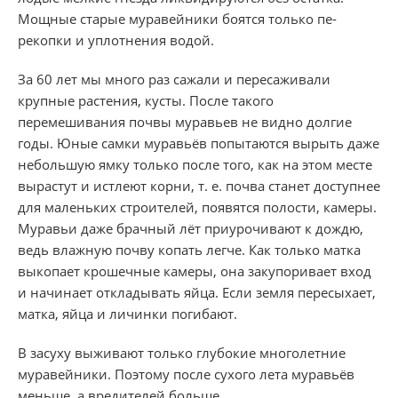
Мощные старые муравейники боятся только пе­
рекопки и уплотнения водой.
За 60 лет мы мно­го раз сажали и пересаживали
крупные растения, кусты. После такого
перемешивания почвы мура­вьев не видно долгие
годы. Юные самки муравьёв попы­таются вырыть даже
небольшую ямку только поcле того, как на этом месте
вырастут и истлеют корни, т. е. почва станет доступнее
для маленьких строителей, появятся полости, камеры.
Муравьи даже брачный лёт приурочивают к дождю,
ведь влажную почву копать легче. Как только матка
выкопает крошечные камеры, она закупорива­ет вход
и начинает откладывать яйца. Если зем­ля пересыхает,
матка, яйца и личинки погибают.
В засуху выживают только глубокие многолетние
муравейники. Поэтому после сухого лета мура­вьёв
меньше, а вредителей больше.