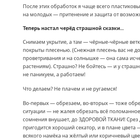
После этих обработок я чаще всего пластиков
на молодых — притенение и защита от возмож
Теперь настал черёд стра​шной сказки...
Снимаем укрытие, а там — чёрные-чёрные ветки
покрыты плесенью. (Снежная плесень вас не до
проветривания и на солнышке — она сама исчез
растениям). Страшно? Не бойтесь — и у страшн
не паникуем, а работаем!
Что делаем? Не плачем и не ругаемся!
Во-первых — обрезаем, во-вторых — тоже обреза
ситуации — не жалея обрезать всё поломанное, 
сомнения внушает, до ЗДОРОВОЙ ТКАНИ! Срез д
пригодится хороший секатор, и в плане цвета 
всякого намёка на жёлтый или коричневый цвет