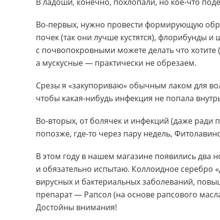
В ладоши, конечно, похлопали, но кое-что поде
Во-первых, нужно провести формирующую обре
почек (так они лучше кустятся), флорибунды и
с почвопокровными можете делать что хотите 
а мускусные — практически не обрезаем.
Срезы я «закупориваю» обычным лаком для во
чтобы какая-нибудь инфекция не попала внутрь
Во-вторых, от болячек и инфекций (даже ради
попозже, где-то через пару недель, Фитолавин
В этом году в нашем магазине появились два н
и обязательно испытаю. Коллоидное серебро «
вирусных и бактериальных заболеваний, повыш
препарат — Рапсол (на основе рапсового масла
Достойны внимания!