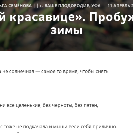
|
|
ЬГА СЕМЁНОВА
г.
ВАШЕ ПЛОДОРОДИЕ, УФА
11 АПРЕЛЬ 
й красавице». Пробу
зимы
а не солнечная — самое то время, чтобы снять
 все целенькие, без черноты, без пятен,
ас тоже не подкачала и мыши вели себя прилично.