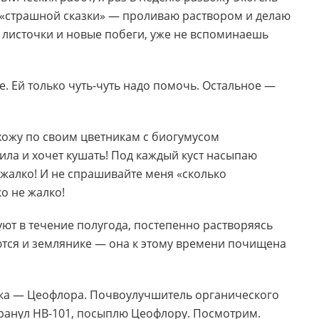
 «страшной сказки» — проливаю раствором и делаю
ие листочки и новые побеги, уже не вспоминаешь
. Ей только чуть-чуть надо помочь. Остальное —
хожу по своим цветникам с биогумусом
ила и хочет кушать! Под каждый куст насыпаю
 жалко! И не спрашивайте меня «сколько
ко не жалко!
ют в течение полугода, постепенно растворяясь
аются и землянике — она к этому времени почищена
нка — Цеофлора. Почвоулучшитель органического
гранул НВ-101, посыплю Цеофлору. Посмотрим.