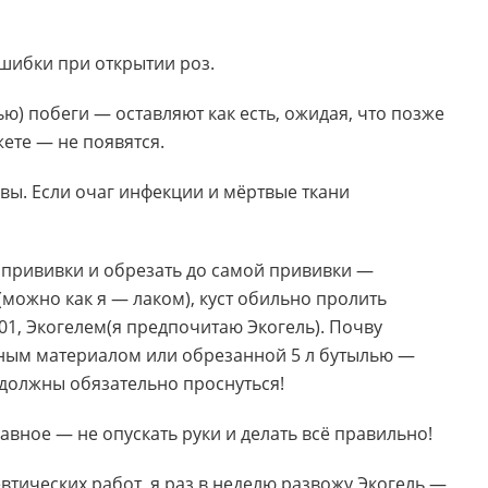
шибки при открытии роз.
ю) побеги — оставляют как есть, ожидая, что позже
жете — не появятся.
вы. Если очаг инфекции и мёртвые ткани
й прививки и обрезать до самой прививки —
(можно как я — лаком), куст обильно пролить
01, Экогелем(я предпочитаю Экогель). Почву
аным материалом или обрезанной 5 л бутылью —
должны обязательно проснуться!
авное — не опускать руки и делать всё правильно!
втических работ, я раз в неделю развожу Экогель —