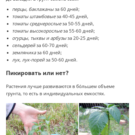
перцы, баклажаны
за 60 дней;
томаты штамбовые
за
40-45 дней,
томаты среднерослые
за
50-55 дней,
томаты высокорослые
за
55-60 дней;
огурцы, тыквы и арбузы
за
20-25 дней;
сельдерей
за
60-70 дней;
земляника
за 60 дней;
лук, лук-порей
за
50-60 дней.
Пикировать или нет?
Растения лучше развиваются в бóль­шем объеме
грунта, то есть в индивидуальных емкостях.