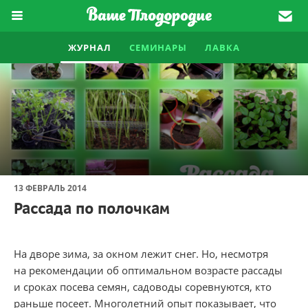
ЖУРНАЛ
СЕМИНАРЫ
ЛАВКА
13 ФЕВРАЛЬ 2014
Рассада по полочкам
На дворе зима, за окном лежит снег. Но, несмотря
на рекомендации об оптимальном возрасте рассады
и сроках посева семян, садоводы соревнуются, кто
раньше посеет. Многолетний опыт показывает, что