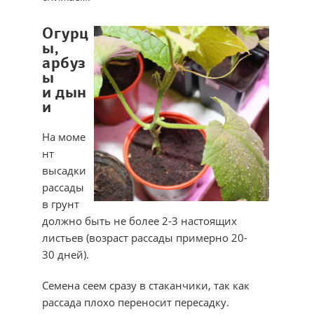
Огурц
ы,
арбуз
ы
и дын
и
На моме
нт
высадки
рассады
в грунт
должно быть не более 2-3 настоящих
листьев (возраст рассады примерно 20-
30 дней).
Семена сеем сразу в стаканчики, так как
рассада плохо переносит пересадку.