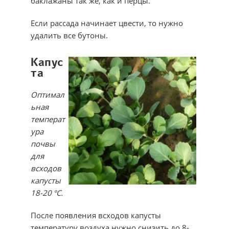
баклажаны так же, как и перцы.
Если рассада начинает цвести, то нужно
удалить все бутоны.
Капус
та
Оптимал
ьная
температ
ура
почвы
для
всходов
капусты
18-20 °С.
После появления всходов капусты
температуру воздуха нужно снизить до 8-