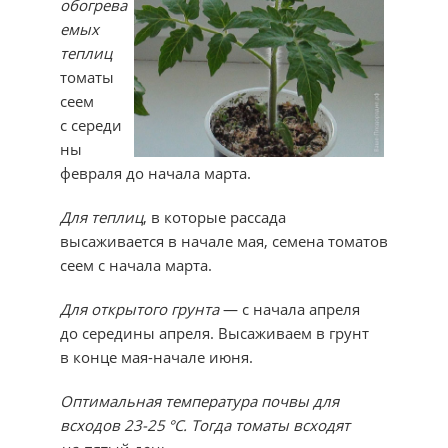
обогрева
емых
теп­лиц
томаты
сеем
с середи
ны
февраля до начала марта.
Для теплиц
, в которые рассада
высаживается в начале мая, семена томатов
сеем с начала марта.
Для открытого грунта
— с начала апреля
до середины апреля. Высаживаем в грунт
в конце мая-начале июня.
Оптимальная температура почвы для
всходов 23-25 °С. Тогда томаты всходят