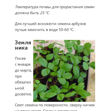
Температура почвы для прорастания семян
должна быть 25
°
С.
Для лучшей всхожести семена арбузов
лучше замочить в воде 50-60 °С.
Земля
ника
Посев
с января
до марта,
при
обязател
ьной
досветке.
Сеют семена по поверхности, сверху ничем
не присыпают. Семена земляники