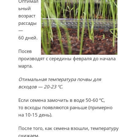
Оптимал
ьный
возраст
рассады
—
60 дней.
Посев
производят с середины февраля до начала
марта.
Отимальная температура почвы для
всходов — 20-23
°
С.
Если семена замочить в воде 50-60 °С,
то всходы появляются раньше (примерно
на 10-15 день).
После того, как семена взошли, температуру
снижаем.