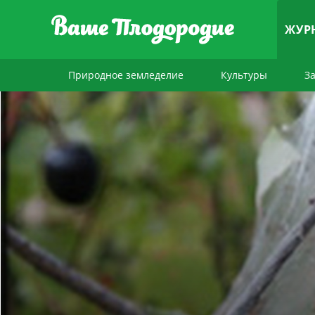
ЖУР
Природное земледелие
Культуры
З