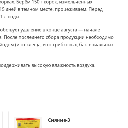
орках. Берём 150 г корок
,
измельченных
15 дней в темном месте
,
процеживаем. Перед
1 л воды.
бствует удаление в конце августа — начале
ов. После последнего сбора продукции необходимо
айодом
(
и от клеща
,
и от грибковых
,
бактериальных
 поддерживать высокую влажность воздуха.
Сияние-3