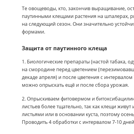
Те овощеводы
,
кто
,
закончив выращивание
,
ос
паутинными клещами растения на шпалерах
,
р
на следующий сезон. Они значительно устойчи
формами.
Защита от паутинного клеща
1. Биологические препараты
(
настой табака
,
од
на смородине перед цветением
(
перезимовавш
декаде апреля) и после цветения с интервалом
можно опрыскать ещё и после сбора урожая.
2. Опрыскиваем фитовермом и битоксибацили
листьев более тщательно
,
так как клещи живут
листьями или в основании куста
,
поэтому осен
Проводить 4 обработки с интервалом 7-10 дне