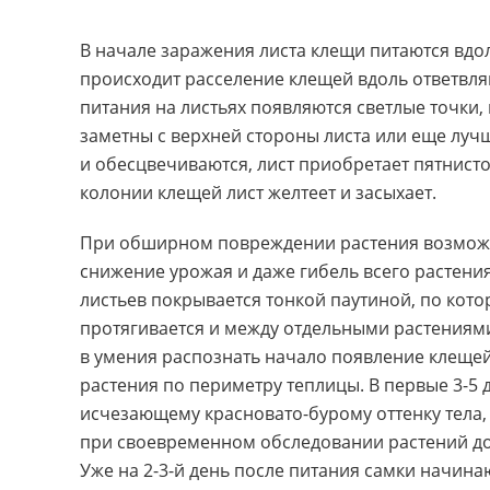
В начале заражения листа клещи питаются вдо
происходит расселение клещей вдоль ответвл
питания на листьях появляются светлые точки
,
заметны с верхней стороны листа или еще луч
и обесцвечиваются
,
лист приобретает
пятнист
колонии клещей лист желтеет и засыхает.
При обширном повреждении растения возмож
снижение урожая и даже гибель всего растени
листьев покрывается тонкой паутиной
,
по кото
протягивается и между отдельными растениям
в умения распознать начало появление клеще
растения по периметру теплицы. В первые 3-5 
исчезающему
красновато-бурому
оттенку тела
,
при своевременном обследовании растений дос
Уже на 2-3-й день после питания самки начина