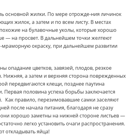
ль основной жилки. По мере
отрожде-ния
личинок
яющих жилок
,
а затем и по всем листу. В местах
похожие на булавочные уколы
,
которые хорошо
ше — на просвет. В дальнейшем точки желтеют
о-мраморную
окраску
,
при дальнейшем развитии
ны опадание цветков
,
завязей
,
плодов
,
резкое
я. Нижняя
,
а затем и верхняя сторона поврежденных
рой передвигаются клещи
,
позднее паутина
и. Первая половина успеха борьбы заключается
й. Как правило
,
перезимовавшие самки заселяют
дней после начала питания
,
благодаря не сразу
они хорошо заметны на нижней стороне листьев —
таточно легко установить очаги распространения.
ют откладывать яйца!