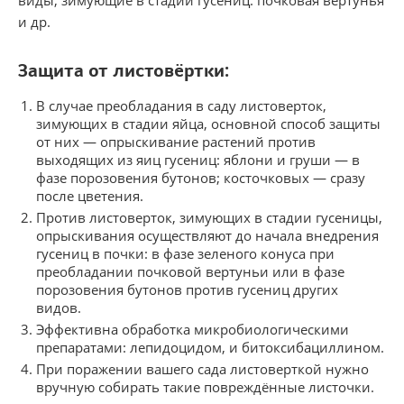
и др.
Защита от листовёртки:
В случае преобладания в саду листоверток,
зимующих в стадии яйца, основной способ защиты
от них — опрыскивание растений против
выходящих из яиц гусениц: яблони и груши — в
фазе порозовения бутонов; косточковых — сразу
после цветения.
Против листоверток, зимующих в стадии гусеницы,
опрыскивания осуществляют до начала внедрения
гусениц в почки: в фазе зеленого конуса при
преобладании почковой вертуньи или в фазе
порозовения бутонов против гусениц других
видов.
Эффективна обработка микробиологическими
препаратами: лепидоцидом, и битоксибациллином.
При поражении вашего сада листоверткой нужно
вручную собирать такие повреждённые листочки.