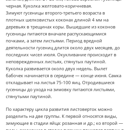
черная. Куколка желтовато-коричневая.
Зимуют гусеницы второго-третьего возраста в
плотных шелковистых коконах длиной 4 мм на
деревьях в трещинах коры. Вышедшие из коконов
гусеницы питаются вначале распускающимися
почками, а затем листьями. Период вредной
деятельности гусениц длится около двух месяцев, до
последних чисел июля. Окукливание происходит в
неповрежденных листьях, стянутых паутиной.
Куколка развивается около двух недель. Вылет
бабочек начинается в середине — конце июня. Самка
откладывает на листья 75-100 яиц. Отродившиеся
гусеницы до ухода на зимовку питаются листьями,
стянутыми паутиной.
По характеру цикла развития листоверток можно
разделить на две группы. К первой относятся виды,
зимующие в стадии яйца: розанная и др.; ко второй —
виды, зимующие в стадии гусениц: почковая вертунья