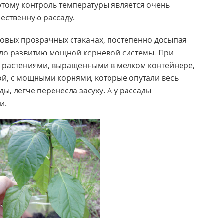
этому контроль температуры является очень
чественную рассаду.
ровых прозрачных стаканах, постепенно досыпая
ало развитию мощной корневой системы. При
 с растениями, выращенными в мелком контейнере,
пкой, с мощными корнями, которые опутали весь
ы, легче перенесла засуху. А у рассады
и.