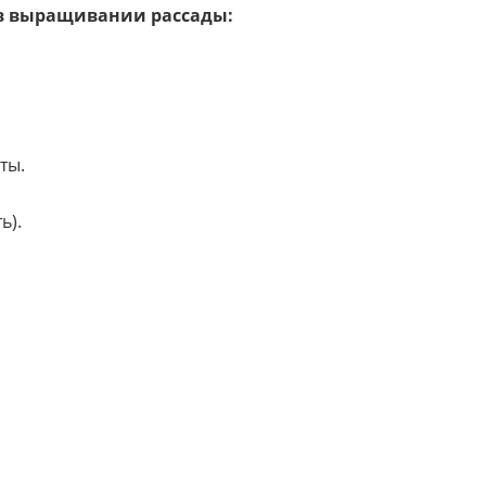
 в выращивании рассады:
ты.
ь).