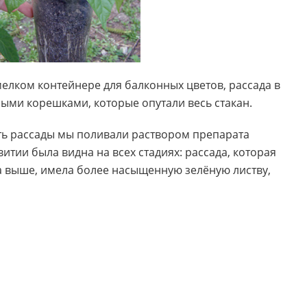
лком контейнере для балконных цветов, рассада в
щными корешками, которые опутали весь стакан.
ть рассады мы поливали раствором препарата
витии была видна на всех стадиях: рассада, которая
а выше, имела более насыщенную зелёную листву,