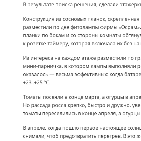
В результате поиска решения, сделали этажерк
Конструкция из сосновых планок, скрепленная
разместили по две фитолампы фирмы «Осрам».
планки по бокам и со стороны комнаты обтян
к розетке-таймеру, которая включала их без н
Из интереса на каждом этаже разместили по г
мини-парничка, в котором лампы выполняли р
оказалось — весьма эффективных: когда батар
+23..+25 °C.
Томаты посеяли в конце марта, а огурцы в апр
Но рассада росла крепко, быстро и дружно, у
томаты переселились в конце апреля, а огурцы
В апреле, когда пошло первое настоящее солн
снимали, чтоб предотвратить перегрев. В это