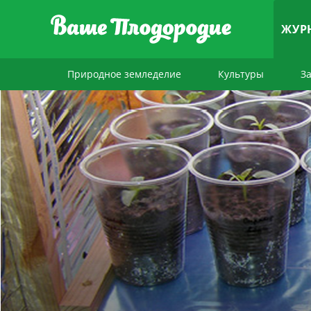
ЖУР
Природное земледелие
Культуры
З