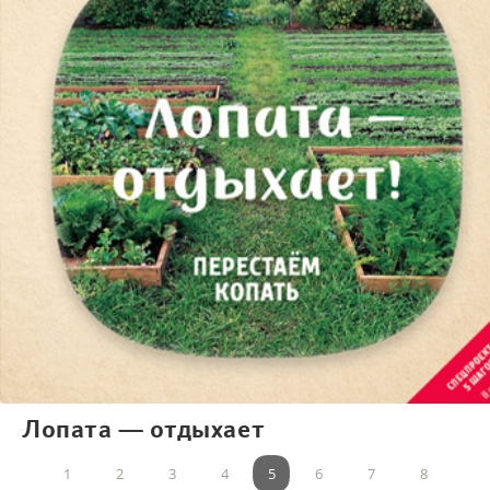
Лопата — отдыхает
1
2
3
4
5
6
7
8